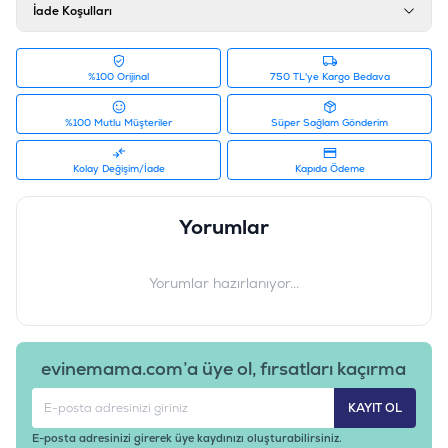
İade Koşulları
%100 Orijinal
750 TL'ye Kargo Bedava
%100 Mutlu Müşteriler
Süper Sağlam Gönderim
Kolay Değişim/İade
Kapıda Ödeme
Yorumlar
Yorumlar hazırlanıyor...
evinemama.com’a üye ol, fırsatları kaçırma
KAYIT OL
E-posta adresinizi girerek üye kaydınızı oluşturabilirsiniz.