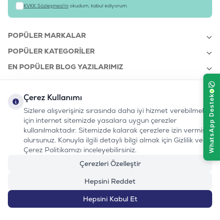
KVKK Sözleşmesi'ni
okudum, kabul ediyorum.
POPÜLER MARKALAR
POPÜLER KATEGORILER
EN POPÜLER BLOG YAZILARIMIZ
EN SON BLOG YAZILARIMIZ
Çerez Kullanımı
KURUMSAL
Sizlere alışverişiniz sırasında daha iyi hizmet verebilmek
için internet sitemizde yasalara uygun çerezler
kullanılmaktadır. Sitemizde kalarak çerezlere izin vermiş
bizi takip edin:
olursunuz. Konuyla ilgili detaylı bilgi almak için Gizlilik ve
0232 7000 212
%100 MUTLU
Instagram
Youtube
Tiktok
Facebook
Linkedin
Çerez Politikamızı inceleyebilirsiniz.
www.evinemama.com
MÜŞTERI HATTI
pati@evinemama.com
(haftaiçi 09.00-17.00)
Çerezleri Özelleştir
Hepsini Reddet
Hepsini Kabul Et