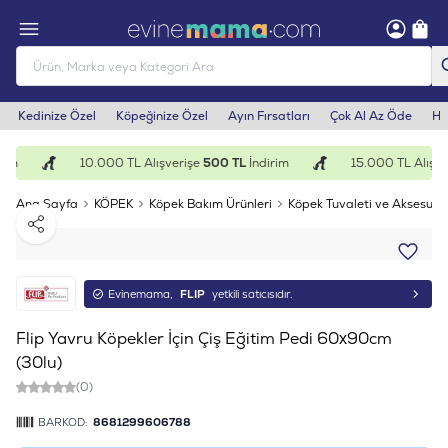
Kedinize Özel
Köpeğinize Özel
Ayın Fırsatları
Çok Al Az Öde
He
rim
10.000 TL Alışverişe
500 TL
İndirim
15.000 TL Alışve
Ana Sayfa
KÖPEK
Köpek Bakım Ürünleri
Köpek Tuvaleti ve Aksesuarl
Paylaş
Evinemama,
FLIP
yetkili satıcısıdır.
Flip Yavru Köpekler İçin Çiş Eğitim Pedi 60x90cm
(30lu)
(0)
BARKOD:
8681299606788