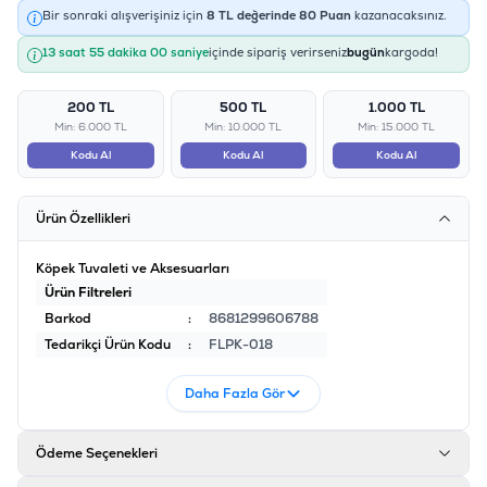
Bir sonraki alışverişiniz için
8
TL değerinde
80
Puan
kazanacaksınız.
13 saat 55 dakika 00 saniye
içinde sipariş verirseniz
bugün
kargoda!
200 TL
500 TL
1.000 TL
Min: 6.000 TL
Min: 10.000 TL
Min: 15.000 TL
Kodu Al
Kodu Al
Kodu Al
Ürün Özellikleri
Köpek Tuvaleti ve Aksesuarları
Ürün Filtreleri
Barkod
:
8681299606788
Tedarikçi Ürün Kodu
:
FLPK-018
Daha Fazla Gör
Ödeme Seçenekleri