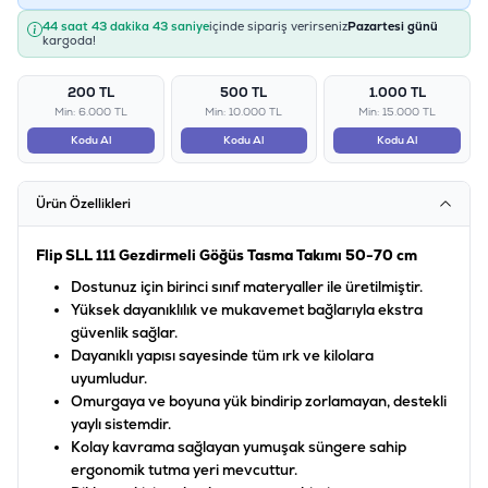
44 saat 43 dakika 43 saniye
içinde sipariş verirseniz
Pazartesi günü
kargoda!
200 TL
500 TL
1.000 TL
Min: 6.000 TL
Min: 10.000 TL
Min: 15.000 TL
Kodu Al
Kodu Al
Kodu Al
Ürün Özellikleri
Flip SLL 111 Gezdirmeli Göğüs Tasma Takımı 50-70 cm
Dostunuz için birinci sınıf materyaller ile üretilmiştir.
Yüksek dayanıklılık ve mukavemet bağlarıyla ekstra
güvenlik sağlar.
Dayanıklı yapısı sayesinde tüm ırk ve kilolara
uyumludur.
Omurgaya ve boyuna yük bindirip zorlamayan, destekli
yaylı sistemdir.
Kolay kavrama sağlayan yumuşak süngere sahip
ergonomik tutma yeri mevcuttur.