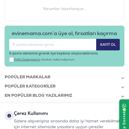
Yorumlar hazırlanıyor...
evinemama.com’a üye ol, fırsatları kaçırma
KAYIT OL
E-posta adresinizi girerek üye kaydınızı oluşturabilirsiniz.
KVKK Sözleşmesi'ni
okudum, kabul ediyorum.
POPÜLER MARKALAR
POPÜLER KATEGORILER
EN POPÜLER BLOG YAZILARIMIZ
EN SON BLOG YAZILARIMIZ
Çerez Kullanımı
KURUMSAL
Sizlere alışverişiniz sırasında daha iyi hizmet verebilmek
için internet sitemizde yasalara uygun çerezler