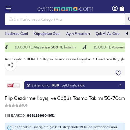
Kedinize Özel
Köpeğinize Özel
Ayın Fırsatları
Çok Al Az Öde
He
10.000 TL Alışverişe
500 TL
İndirim
15.000 TL Alışverişe
1
Ana Sayfa
KÖPEK
Köpek Tasmaları ve Kayışları
Gezdirme Kayışları
Paylaş
Evinemama,
FLIP
yetkili satıcısıdır.
Flip Gezdirme Kayışı ve Göğüs Tasma Takımı 50-70cm
(0)
BARKOD:
8681299604951
Bir sonraki alışverişiniz için
2
TL değerinde
19
Puan
kazanacaksınız.