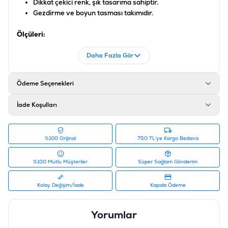
Dikkat çekici renk, şık tasarıma sahiptir.
Gezdirme ve boyun tasması takımıdır.
Ölçüleri:
Daha Fazla Gör
Kalınlığı: 2.5 cm
Uzunluğu: 120 cm
Göğüs Çevresi 50-70 cm arası köpeklere uygundur.
Ödeme Seçenekleri
Ölçüler dıştan dışadır.
Ölçüler + veya - 1 cm değişiklik gösterebilmektedir.
İade Koşulları
Ürün Filtreleri
Barkod
:
8681299604951
%100 Orijinal
750 TL'ye Kargo Bedava
Tedarikçi Ürün Kodu
:
PISL-059
%100 Mutlu Müşteriler
Süper Sağlam Gönderim
Kolay Değişim/İade
Kapıda Ödeme
Yorumlar