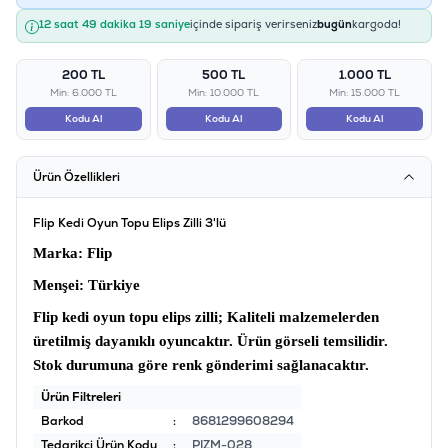
12 saat 49 dakika 19 saniye
içinde sipariş verirseniz
bugün
kargoda!
200 TL
500 TL
1.000 TL
Min: 6.000 TL
Min: 10.000 TL
Min: 15.000 TL
Kodu Al
Kodu Al
Kodu Al
Ürün Özellikleri
Flip Kedi Oyun Topu Elips Zilli 3'lü
Marka
: Flip
Menşei
: Türkiye
Flip kedi oyun topu elips zilli;
Kaliteli malzemelerden
üretilmiş dayanıklı oyuncaktır. Ürün görseli temsilidir.
Stok durumuna göre renk gönderimi sağlanacaktır.
Ürün Filtreleri
Barkod
:
8681299608294
Tedarikçi Ürün Kodu
:
PIZM-028