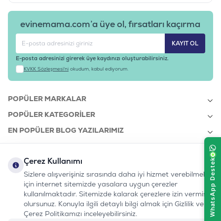
evinemama.com’a üye ol, fırsatları kaçırma
KAYIT OL
E-posta adresinizi girerek üye kaydınızı oluşturabilirsiniz.
KVKK Sözleşmesi'ni
okudum, kabul ediyorum.
POPÜLER MARKALAR
POPÜLER KATEGORILER
EN POPÜLER BLOG YAZILARIMIZ
EN SON BLOG YAZILARIMIZ
Çerez Kullanımı
KURUMSAL
Sizlere alışverişiniz sırasında daha iyi hizmet verebilmek
için internet sitemizde yasalara uygun çerezler
kullanılmaktadır. Sitemizde kalarak çerezlere izin vermiş
bizi takip edin:
olursunuz. Konuyla ilgili detaylı bilgi almak için Gizlilik ve
0232 7000 212
%100 MUTLU
Instagram
Youtube
Tiktok
Facebook
Linkedin
Çerez Politikamızı inceleyebilirsiniz.
www.evinemama.com
MÜŞTERI HATTI
pati@evinemama.com
(haftaiçi 09.00-17.00)