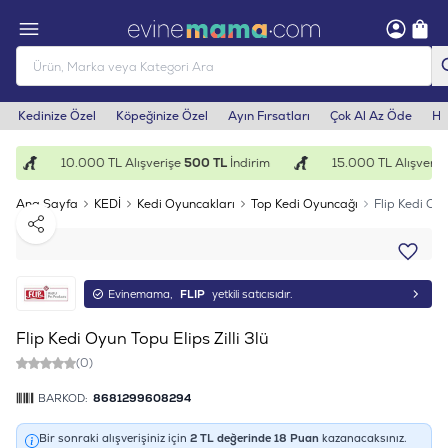
Kedinize Özel
Köpeğinize Özel
Ayın Fırsatları
Çok Al Az Öde
He
10.000 TL Alışverişe
500 TL
İndirim
15.000 TL Alışverişe
Ana Sayfa
KEDİ
Kedi Oyuncakları
Top Kedi Oyuncağı
Flip Kedi Oyu
Paylaş
Evinemama,
FLIP
yetkili satıcısıdır.
Flip Kedi Oyun Topu Elips Zilli 3lü
(0)
BARKOD:
8681299608294
Bir sonraki alışverişiniz için
2
TL değerinde
18
Puan
kazanacaksınız.