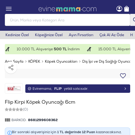
Kedinize Özel
Köpeğinize Özel
Ayın Fırsatları
Çok Al Az Öde
He
10.000 TL Alışverişe
500 TL
İndirim
15.000 TL Alışverişe
Ana Sayfa
KÖPEK
Köpek Oyuncakları
Diş İpi ve Diş Sağlığı Oyuncakl
Paylaş
Evinemama,
FLIP
yetkili satıcısıdır.
Flip Kirpi Köpek Oyuncağı 6cm
(0)
BARKOD:
8681299608362
Bir sonraki alışverişiniz için
1
TL değerinde
12
Puan
kazanacaksınız.