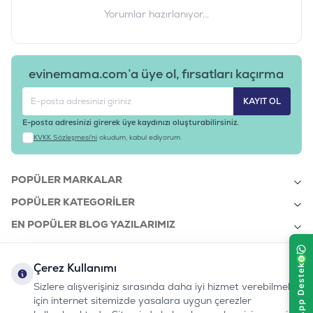
Yorumlar hazırlanıyor...
evinemama.com’a üye ol, fırsatları kaçırma
KAYIT OL
E-posta adresinizi girerek üye kaydınızı oluşturabilirsiniz.
KVKK Sözleşmesi'ni
okudum, kabul ediyorum.
POPÜLER MARKALAR
POPÜLER KATEGORILER
EN POPÜLER BLOG YAZILARIMIZ
EN SON BLOG YAZILARIMIZ
Çerez Kullanımı
KURUMSAL
Sizlere alışverişiniz sırasında daha iyi hizmet verebilmek
için internet sitemizde yasalara uygun çerezler