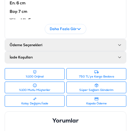
En: 6 cm
Boy: 7 cm
Yükseklik: 5 cm
Ölçüler dıştan dışadır.
Daha Fazla Gör
Ölçüler + veya - 1 cm değişiklik gösterebilmektedir.
Ödeme Seçenekleri
Ürün Filtreleri
Barkod
:
8681299608362
İade Koşulları
Tedarikçi Ürün Kodu
:
PIZM-035
%100 Orijinal
750 TL'ye Kargo Bedava
%100 Mutlu Müşteriler
Süper Sağlam Gönderim
Kolay Değişim/İade
Kapıda Ödeme
Yorumlar