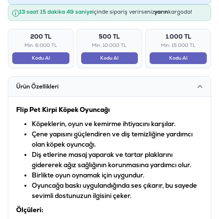
13 saat 15 dakika 49 saniye
içinde sipariş verirseniz
yarın
kargoda!
200 TL
500 TL
1.000 TL
Min: 6.000 TL
Min: 10.000 TL
Min: 15.000 TL
Kodu Al
Kodu Al
Kodu Al
Ürün Özellikleri
Flip Pet Kirpi Köpek Oyuncağı
Köpeklerin, oyun ve kemirme ihtiyacını karşılar.
Çene yapısını güçlendiren ve diş temizliğine yardımcı
olan köpek oyuncağı.
Diş etlerine masaj yaparak ve tartar plaklarını
gidererek ağız sağlığının korunmasına yardımcı olur.
Birlikte oyun oynamak için uygundur.
Oyuncağa baskı uygulandığında ses çıkarır, bu sayede
sevimli dostunuzun ilgisini çeker.
Ölçüleri: