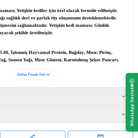
 maması
; Yetişkin kediler için özel olarak formüle edilmiştir.
ğı sağlıklı deri ve parlak tüy oluşumunu desteklemektedir.
işmesini sağlamaktadır.
Yetişkin kedi maması
; Günlük
ayacak şekilde üretilmiştir.
.00, İşlenmiş Hayvansal Protein, Buğday, Mısır, Pirinç,
ağ, Somon Yağı, Mısır Gluteni, Kurutulmuş Şeker Pancarı,
sı, Tuz, Keten Tohumu, Vitamin Ve Mineraller, Kuru Bira
r ve Antioksidanlar
Daha Fazla Gör
i %10.00, Ham kül %8.00, Ham lif %2.50
omonlu
8680542870808
FC-047