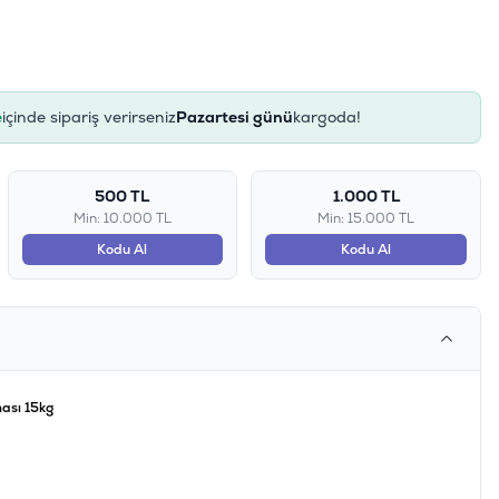
e
içinde sipariş verirseniz
Pazartesi günü
kargoda!
500 TL
1.000 TL
Min: 10.000 TL
Min: 15.000 TL
Kodu Al
Kodu Al
ası 15kg