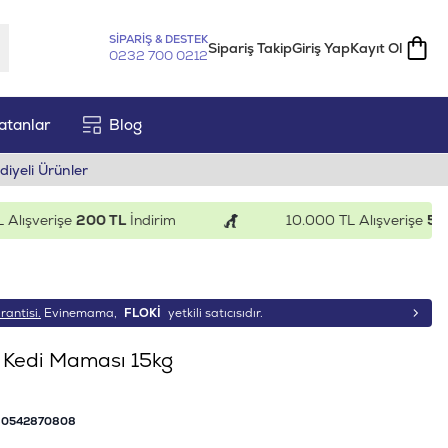
SİPARİŞ & DESTEK
Sipariş Takip
Giriş Yap
Kayıt Ol
0232 700 0212
atanlar
Blog
diyeli Ürünler
şverişe
200 TL
İndirim
10.000 TL Alışverişe
500 T
rantisi.
Evinemama,
FLOKİ
yetkili satıcısıdır.
n Kedi Maması 15kg
0542870808