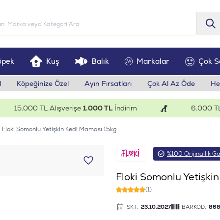
öpek
Kuş
Balık
Markalar
Çok S
l
Köpeğinize Özel
Ayın Fırsatları
Çok Al Az Öde
He
15.000 TL Alışverişe
1.000 TL
İndirim
6.000 TL Alı
Floki Somonlu Yetişkin Kedi Maması 15kg
%100 Orijinallik Ga
Floki Somonlu Yetişki
(1)
SKT:
23.10.2027
BARKOD:
868