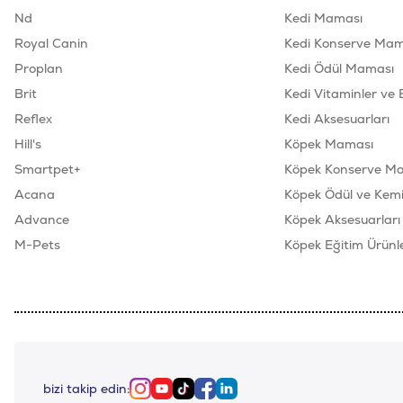
Nd
Kedi Maması
Royal Canin
Kedi Konserve Mam
Proplan
Kedi Ödül Maması
Brit
Kedi Vitaminler ve 
Reflex
Kedi Aksesuarları
Hill's
Köpek Maması
Smartpet+
Köpek Konserve M
Acana
Köpek Ödül ve Kemik
Advance
Köpek Aksesuarları
M-Pets
Köpek Eğitim Ürünle
bizi takip edin:
Instagram
Youtube
Tiktok
Facebook
Linkedin