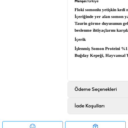
Menşei
:Türkiye
Floki somonlu yetişkin kedi
İçeriğinde yer alan somon ya
Taurin görme duyusunun gel
beslenme ihtiyaçlarını karşıl
İçerik
İşlenmiş Somon Proteini %15
Buğday Kepeği, Hayvansal Y
Ciğer Aroması, Balık Aroma
Mayası, Taurin, Koruyucula
Analiz
Protein %27.00, Yağ içeriğ
Ödeme Seçenekleri
Ürün Filtreleri
İade Koşulları
İçerik
:
S
Barkod
:
Tedarikçi Ürün Kodu
:
D