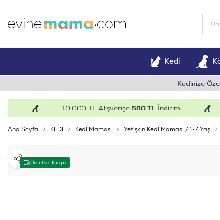
Kedi
K
Kedinize Öze
10.000 TL Alışverişe
500 TL
İndirim
Ana Sayfa
KEDİ
Kedi Maması
Yetişkin Kedi Maması / 1-7 Yaş
Paylaş
Ücretsiz Kargo