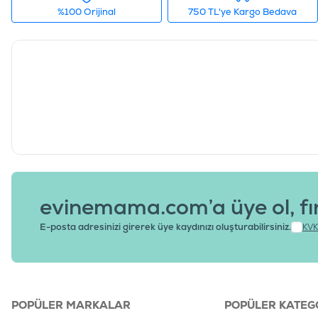
%100 Orijinal
750 TL'ye Kargo Bedava
evinemama.com’a üye ol, fı
E-posta adresinizi girerek üye kaydınızı oluşturabilirsiniz.
KVK
POPÜLER MARKALAR
POPÜLER KATEG