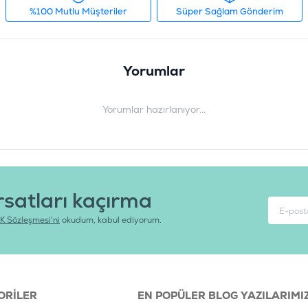
%100 Mutlu Müşteriler
Süper Sağlam Gönderim
Yorumlar
Yorumlar hazırlanıyor...
rsatları kaçırma
K Sözleşmesi'ni
okudum, kabul ediyorum.
ORILER
EN POPÜLER BLOG YAZILARIMI