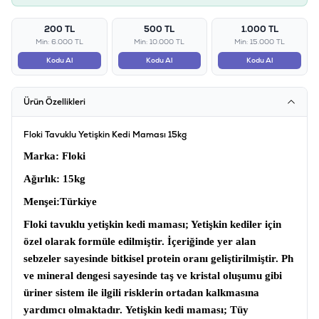
200 TL
500 TL
1.000 TL
Min: 6.000 TL
Min: 10.000 TL
Min: 15.000 TL
Kodu Al
Kodu Al
Kodu Al
Ürün Özellikleri
Floki Tavuklu Yetişkin Kedi Maması 15kg
Marka
: Floki
Ağırlık
: 15kg
Menşei
:Türkiye
Floki tavuklu yetişkin kedi maması
; Yetişkin kediler için
özel olarak formüle edilmiştir. İçeriğinde yer alan
sebzeler sayesinde bitkisel protein oranı geliştirilmiştir. Ph
ve mineral dengesi sayesinde taş ve kristal oluşumu gibi
üriner sistem ile ilgili risklerin ortadan kalkmasına
yardımcı olmaktadır.
Yetişkin kedi maması
; Tüy