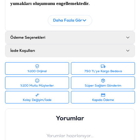
yumakları oluşumunu engellemektedir.
İçerik
Daha Fazla Gör
Kurutulmuş Tavuk Proteini (%28), Buğday Unu , Baldo
Pirinç , Mısır , Rafine Tavuk Yağı Hamsi Unu, Karides
Ödeme Seçenekleri
Unu Bira Mayası, Hidrolize Tavuk Ciğeri, Hamsi Yağı,
Nükleotit Maya Proteini, Mineraller, Prebiotik Mannan
İade Koşulları
Oligo Sakkaritler
Ürün Filtreleri
İçerik
:
Tavuk Etli
%100 Orijinal
750 TL'ye Kargo Bedava
Barkod
:
8680542870310
Tedarikçi Ürün Kodu
%100 Mutlu Müşteriler
:
DFC-046
Süper Sağlam Gönderim
Kolay Değişim/İade
Kapıda Ödeme
Yorumlar
Yorumlar hazırlanıyor...