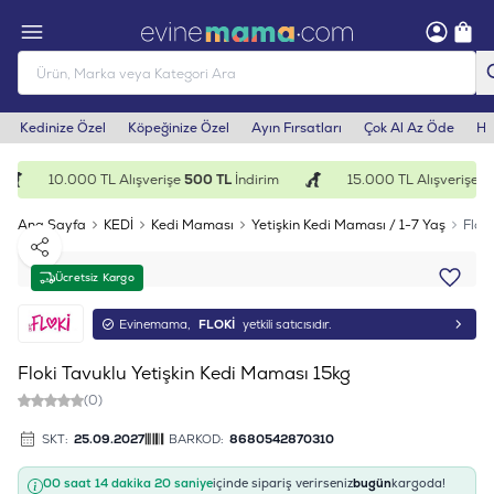
Kedinize Özel
Köpeğinize Özel
Ayın Fırsatları
Çok Al Az Öde
He
10.000 TL Alışverişe
500 TL
İndirim
15.000 TL Alışverişe
1.
Ana Sayfa
KEDİ
Kedi Maması
Yetişkin Kedi Maması / 1-7 Yaş
Flok
Paylaş
Ücretsiz Kargo
Evinemama,
FLOKİ
yetkili satıcısıdır.
Floki Tavuklu Yetişkin Kedi Maması 15kg
(0)
SKT:
25.09.2027
BARKOD:
8680542870310
00 saat 14 dakika 20 saniye
içinde sipariş verirseniz
bugün
kargoda!