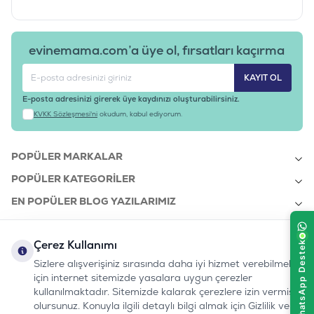
evinemama.com’a üye ol, fırsatları kaçırma
KAYIT OL
E-posta adresinizi girerek üye kaydınızı oluşturabilirsiniz.
KVKK Sözleşmesi'ni
okudum, kabul ediyorum.
POPÜLER MARKALAR
POPÜLER KATEGORILER
EN POPÜLER BLOG YAZILARIMIZ
EN SON BLOG YAZILARIMIZ
Çerez Kullanımı
KURUMSAL
Sizlere alışverişiniz sırasında daha iyi hizmet verebilmek
için internet sitemizde yasalara uygun çerezler
kullanılmaktadır. Sitemizde kalarak çerezlere izin vermiş
bizi takip edin:
olursunuz. Konuyla ilgili detaylı bilgi almak için Gizlilik ve
0232 7000 212