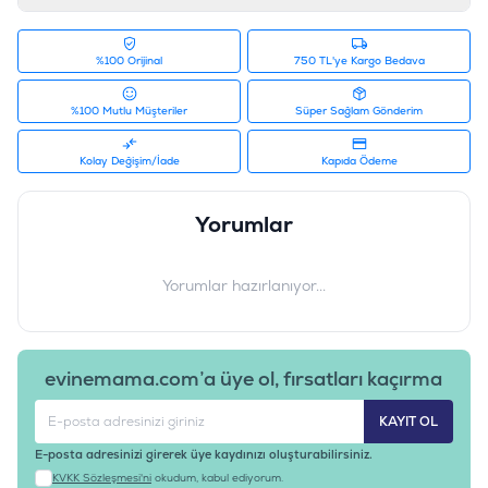
%100 Orijinal
750 TL'ye Kargo Bedava
%100 Mutlu Müşteriler
Süper Sağlam Gönderim
Kolay Değişim/İade
Kapıda Ödeme
Yorumlar
Yorumlar hazırlanıyor...
evinemama.com’a üye ol, fırsatları kaçırma
KAYIT OL
E-posta adresinizi girerek üye kaydınızı oluşturabilirsiniz.
KVKK Sözleşmesi'ni
okudum, kabul ediyorum.