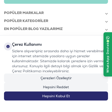
POPÜLER MARKALAR
POPÜLER KATEGORILER
EN POPÜLER BLOG YAZILARIMIZ
EN SON BLOG YAZILARIMIZ
Çerez Kullanımı
KURUMSAL
Sizlere alışverişiniz sırasında daha iyi hizmet verebilmek
için internet sitemizde yasalara uygun çerezler
kullanılmaktadır. Sitemizde kalarak çerezlere izin vermiş
bizi takip edin:
olursunuz. Konuyla ilgili detaylı bilgi almak için Gizlilik ve
0232 7000 212
%100 MUTLU
Instagram
Youtube
Tiktok
Facebook
Linkedin
Çerez Politikamızı inceleyebilirsiniz.
www.evinemama.com
MÜŞTERI HATTI
pati@evinemama.com
(haftaiçi 09.00-17.00)
Çerezleri Özelleştir
Hepsini Reddet
Hepsini Kabul Et