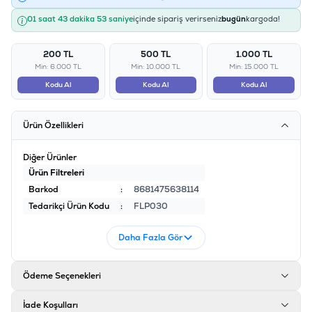
01 saat 43 dakika 52 saniye
içinde sipariş verirseniz
bugün
kargoda!
200 TL
500 TL
1.000 TL
Min: 6.000 TL
Min: 10.000 TL
Min: 15.000 TL
Kodu Al
Kodu Al
Kodu Al
Ürün Özellikleri
Diğer Ürünler
Ürün Filtreleri
Barkod
:
8681475638114
Tedarikçi Ürün Kodu
:
FLP030
Daha Fazla Gör
Ödeme Seçenekleri
İade Koşulları