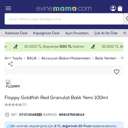
Kedinize Özel
Köpeğinize Özel
Ayın Fırsatları
Çok Al Az Öde
He
irim
10.000 TL Alışverişe
500 TL
İndirim
15.000 TL Alışv
Ana Sayfa
BALIK
Akvaryum Bakım Malzemeleri
Balık Yemleri
Flop
Paylaş
Floppy Goldfish Red Granulat Balık Yemi 100ml
(0)
SKT:
07.07.2028
BARKOD:
8681475638114
Bir sonraki alışverişiniz için
2
TL değerinde
20
Puan
kazanacaksınız.