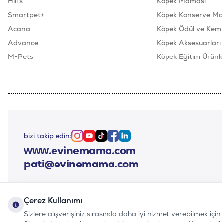
Hill's
Köpek Maması
Smartpet+
Köpek Konserve M
Acana
Köpek Ödül ve Kemik
Advance
Köpek Aksesuarları
M-Pets
Köpek Eğitim Ürünle
bizi takip edin:
Instagram
Youtube
Tiktok
Facebook
Linkedin
www.evinemama.com
pati@evinemama.com
Çerez Kullanımı
Sizlere alışverişiniz sırasında daha iyi hizmet verebilmek içi