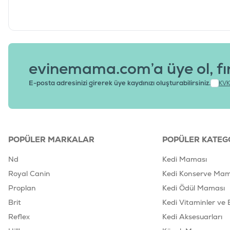
evinemama.com’a üye ol, fı
E-posta adresinizi girerek üye kaydınızı oluşturabilirsiniz.
KVK
POPÜLER MARKALAR
POPÜLER KATEG
Nd
Kedi Maması
Royal Canin
Kedi Konserve Mam
Proplan
Kedi Ödül Maması
Brit
Kedi Vitaminler ve 
Reflex
Kedi Aksesuarları