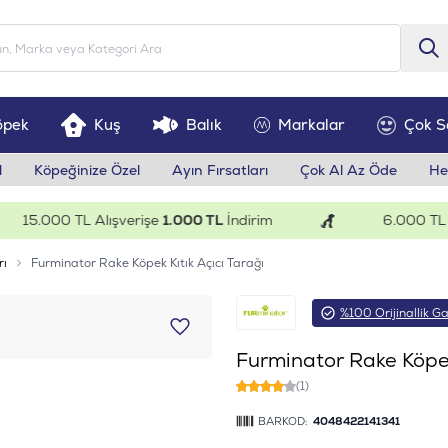
öpek
Kuş
Balık
Markalar
Çok S
l
Köpeğinize Özel
Ayın Fırsatları
Çok Al Az Öde
He
15.000 TL Alışverişe
1.000 TL
İndirim
6.000 TL Alış
rı
Furminator Rake Köpek Kıtık Açıcı Tarağı
%100 Orijinallik Ga
Furminator Rake Köpek 
(1)
BARKOD:
4048422141341