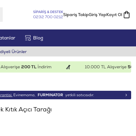
SİPARİŞ & DESTEK
Sipariş Takip
Giriş Yap
Kayıt Ol
0232 700 0212
atanlar
Blog
diyeli Ürünler
verişe
200 TL
İndirim
10.000 TL Alışverişe
500 TL
rantisi.
Evinemama,
FURMINATOR
yetkili satıcısıdır.
Kıtık Açıcı Tarağı