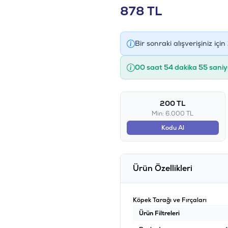
878
TL
Bir sonraki alışverişiniz için
00 saat 54 dakika 54 saniy
200 TL
Min: 6.000 TL
Kodu Al
Ürün Özellikleri
Köpek Tarağı ve Fırçaları
Ürün Filtreleri