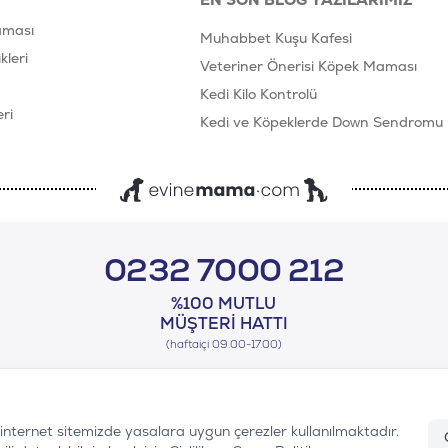
aması
Muhabbet Kuşu Kafesi
leri
Veteriner Önerisi Köpek Maması
Kedi Kilo Kontrolü
ri
Kedi ve Köpeklerde Down Sendromu
0232 7000 212
%100 MUTLU
MÜŞTERI HATTI
(haftaiçi 09.00-17.00)
n internet sitemizde yasalara uygun çerezler kullanılmaktadır.