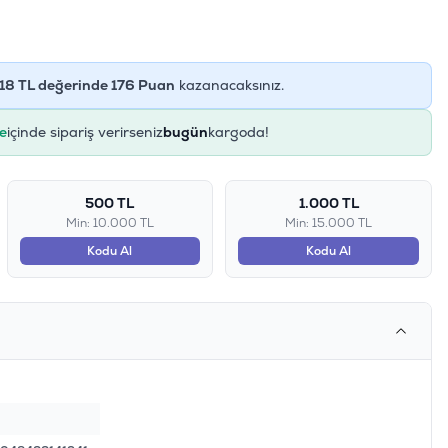
18
TL değerinde
176
Puan
kazanacaksınız.
e
içinde sipariş verirseniz
bugün
kargoda!
500 TL
1.000 TL
Min: 10.000 TL
Min: 15.000 TL
Kodu Al
Kodu Al