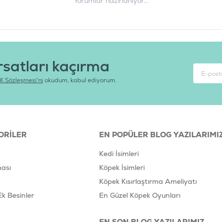
Yorumlar hazırlanıyor...
rsatları kaçırma
K Sözleşmesi'ni
okudum, kabul ediyorum.
ORILER
EN POPÜLER BLOG YAZILARIMI
Kedi İsimleri
ası
Köpek İsimleri
Köpek Kısırlaştırma Ameliyatı
Ek Besinler
En Güzel Köpek Oyunları
EN SON BLOG YAZILARIMIZ