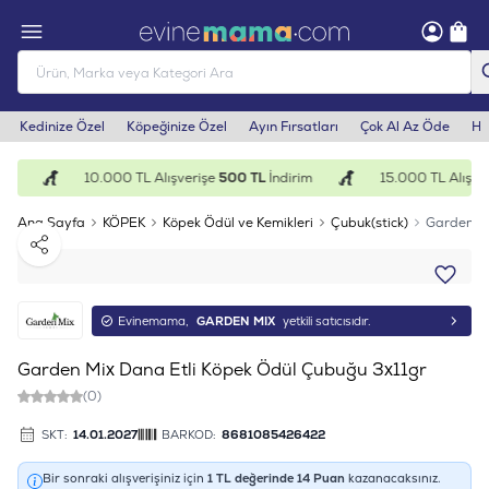
Kedinize Özel
Köpeğinize Özel
Ayın Fırsatları
Çok Al Az Öde
He
im
10.000 TL Alışverişe
500 TL
İndirim
15.000 TL Alışver
Ana Sayfa
KÖPEK
Köpek Ödül ve Kemikleri
Çubuk(stick)
Garden Mi
Paylaş
Evinemama,
GARDEN MIX
yetkili satıcısıdır.
Garden Mix Dana Etli Köpek Ödül Çubuğu 3x11gr
(0)
SKT:
14.01.2027
BARKOD:
8681085426422
Bir sonraki alışverişiniz için
1
TL değerinde
14
Puan
kazanacaksınız.