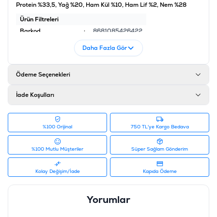
Protein %33,5, Yağ %20, Ham Kül %10, Ham Lif %2, Nem %28
Ürün Filtreleri
Barkod
:
8681085426422
Tedarikçi Ürün Kodu
:
580-201
Daha Fazla Gör
Ödeme Seçenekleri
İade Koşulları
%100 Orijinal
750 TL'ye Kargo Bedava
%100 Mutlu Müşteriler
Süper Sağlam Gönderim
Kolay Değişim/İade
Kapıda Ödeme
Yorumlar