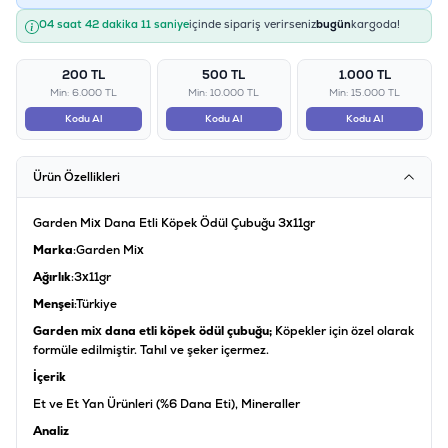
04 saat 42 dakika 11 saniye
içinde sipariş verirseniz
bugün
kargoda!
200 TL
500 TL
1.000 TL
Min: 6.000 TL
Min: 10.000 TL
Min: 15.000 TL
Kodu Al
Kodu Al
Kodu Al
Ürün Özellikleri
Garden Mix Dana Etli Köpek Ödül Çubuğu 3x11gr
Marka
:Garden Mix
Ağırlık
:3x11gr
Menşei
:Türkiye
Garden mix dana etli köpek ödül çubuğu;
Köpekler için özel olarak
formüle edilmiştir. Tahıl ve şeker içermez.
İçerik
Et ve Et Yan Ürünleri (%6 Dana Eti), Mineraller
Analiz