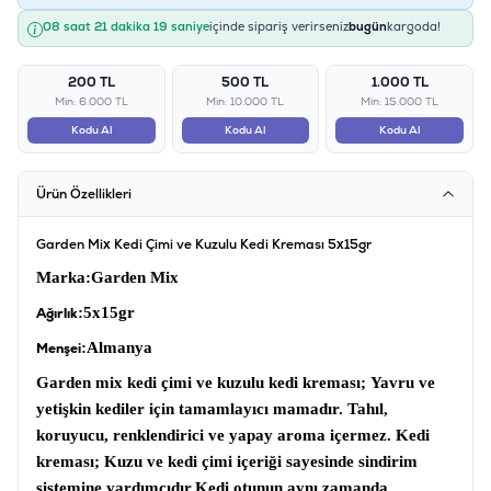
08 saat 21 dakika 18 saniye
içinde sipariş verirseniz
bugün
kargoda!
200 TL
500 TL
1.000 TL
Min: 6.000 TL
Min: 10.000 TL
Min: 15.000 TL
Kodu Al
Kodu Al
Kodu Al
Ürün Özellikleri
Garden Mix Kedi Çimi ve Kuzulu Kedi Kreması 5x15gr
Marka
:Garden Mix
:5x15gr
Ağırlık
:Almanya
Menşei
Garden mix kedi çimi ve kuzulu kedi kreması;
Yavru ve
yetişkin kediler için tamamlayıcı mamadır. Tahıl,
koruyucu, renklendirici ve yapay aroma içermez.
Kedi
kreması;
Kuzu ve kedi çimi içeriği sayesinde sindirim
sistemine yardımcıdır.Kedi otunun aynı zamanda