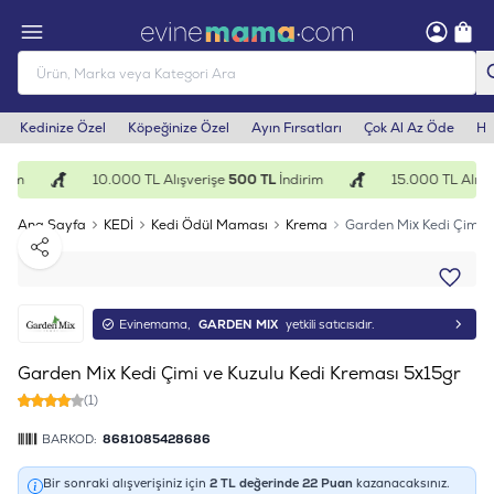
Kedinize Özel
Köpeğinize Özel
Ayın Fırsatları
Çok Al Az Öde
He
rim
10.000 TL Alışverişe
500 TL
İndirim
15.000 TL Alışve
Ana Sayfa
KEDİ
Kedi Ödül Maması
Krema
Garden Mix Kedi Çimi v
Paylaş
Evinemama,
GARDEN MIX
yetkili satıcısıdır.
Garden Mix Kedi Çimi ve Kuzulu Kedi Kreması 5x15gr
(1)
BARKOD:
8681085428686
Bir sonraki alışverişiniz için
2
TL değerinde
22
Puan
kazanacaksınız.