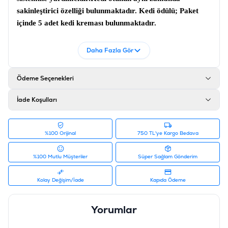
sakinleştirici özelliği bulunmaktadır.
Kedi ödülü;
Paket
içinde 5 adet kedi kreması bulunmaktadır.
İçerik
Daha Fazla Gör
Et ve hayvansal kaynaklı yan ürünler (%4 kuzu), sebze
yan ürünleri, süt ve süt yan ürünleri, kedi otu (%0,1)
Ödeme Seçenekleri
Analiz
Ham protein %4; ham yağ %3,5; ham kül %2; ham lif
İade Koşulları
%0,3; nem %87
Ürün Filtreleri
%100 Orijinal
750 TL'ye Kargo Bedava
Barkod
:
8681085428686
Tedarikçi Ürün Kodu
:
581-02
%100 Mutlu Müşteriler
Süper Sağlam Gönderim
Kolay Değişim/İade
Kapıda Ödeme
Yorumlar