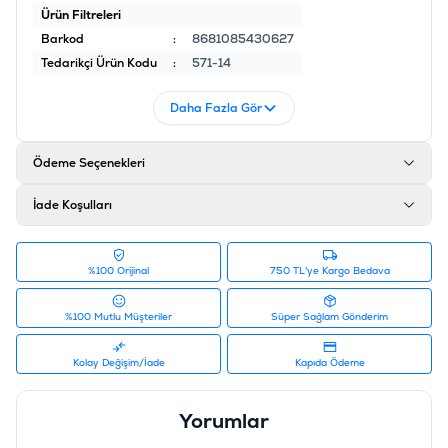
Ürün Filtreleri
Barkod
:
8681085430627
Tedarikçi Ürün Kodu
:
571-14
Daha Fazla Gör
Ödeme Seçenekleri
İade Koşulları
%100 Orijinal
750 TL'ye Kargo Bedava
%100 Mutlu Müşteriler
Süper Sağlam Gönderim
Kolay Değişim/İade
Kapıda Ödeme
Yorumlar