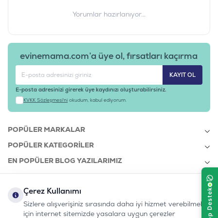
Yorumlar hazırlanıyor...
evinemama.com’a üye ol, fırsatları kaçırma
KAYIT OL
E-posta adresinizi girerek üye kaydınızı oluşturabilirsiniz.
KVKK Sözleşmesi'ni
okudum, kabul ediyorum.
POPÜLER MARKALAR
POPÜLER KATEGORILER
EN POPÜLER BLOG YAZILARIMIZ
EN SON BLOG YAZILARIMIZ
Çerez Kullanımı
KURUMSAL
Sizlere alışverişiniz sırasında daha iyi hizmet verebilmek
için internet sitemizde yasalara uygun çerezler