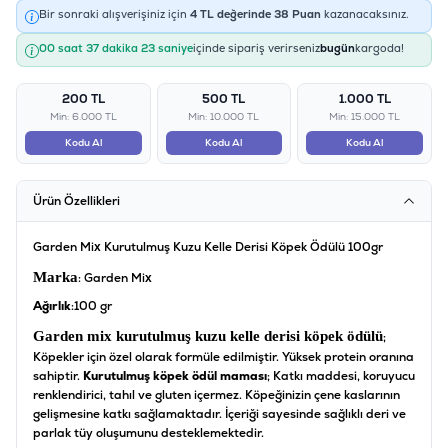
Bir sonraki alışverişiniz için
4
TL değerinde
38
Puan
kazanacaksınız.
00 saat 37 dakika 23 saniye
içinde sipariş verirseniz
bugün
kargoda!
200 TL
500 TL
1.000 TL
Min: 6.000 TL
Min: 10.000 TL
Min: 15.000 TL
Kodu Al
Kodu Al
Kodu Al
Ürün Özellikleri
Garden Mix Kurutulmuş Kuzu Kelle Derisi Köpek Ödülü 100gr
Marka
: Garden Mix
Ağırlık
:100 gr
Garden mix kurutulmuş kuzu kelle derisi köpek ödülü
;
Köpekler için özel olarak formüle edilmiştir. Yüksek protein oranına
sahiptir.
Kurutulmuş köpek ödül maması
; Katkı maddesi, koruyucu
renklendirici, tahıl ve gluten içermez. Köpeğinizin çene kaslarının
gelişmesine katkı sağlamaktadır. İçeriği sayesinde sağlıklı deri ve
parlak tüy oluşumunu desteklemektedir.