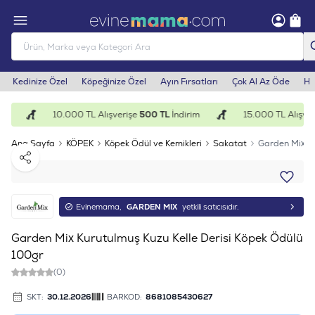
Kedinize Özel
Köpeğinize Özel
Ayın Fırsatları
Çok Al Az Öde
He
im
10.000 TL Alışverişe
500 TL
İndirim
15.000 TL Alışver
Ana Sayfa
KÖPEK
Köpek Ödül ve Kemikleri
Sakatat
Garden Mix Ku
Paylaş
Evinemama,
GARDEN MIX
yetkili satıcısıdır.
Garden Mix Kurutulmuş Kuzu Kelle Derisi Köpek Ödülü
100gr
(0)
SKT:
30.12.2026
BARKOD:
8681085430627