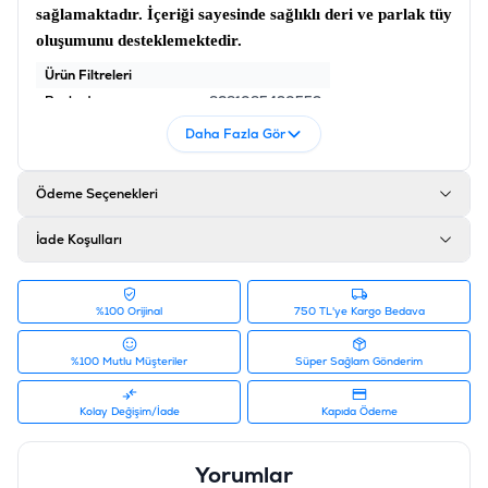
sağlamaktadır. İçeriği sayesinde sağlıklı deri ve parlak tüy
oluşumunu desteklemektedir.
Ürün Filtreleri
Barkod
:
8681085430559
Tedarikçi Ürün Kodu
:
571-07
Daha Fazla Gör
Ödeme Seçenekleri
İade Koşulları
%100 Orijinal
750 TL'ye Kargo Bedava
%100 Mutlu Müşteriler
Süper Sağlam Gönderim
Kolay Değişim/İade
Kapıda Ödeme
Yorumlar