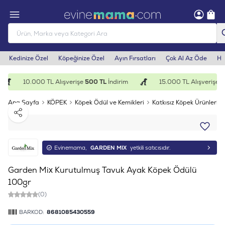
Kedinize Özel
Köpeğinize Özel
Ayın Fırsatları
Çok Al Az Öde
He
10.000 TL Alışverişe
500 TL
İndirim
15.000 TL Alışverişe
1.
Ana Sayfa
KÖPEK
Köpek Ödül ve Kemikleri
Katkısız Köpek Ürünleri
Paylaş
Evinemama,
GARDEN MIX
yetkili satıcısıdır.
Garden Mix Kurutulmuş Tavuk Ayak Köpek Ödülü
100gr
(0)
BARKOD:
8681085430559