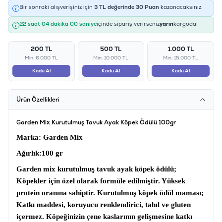
Bir sonraki alışverişiniz için
3
TL değerinde
30
Puan
kazanacaksınız.
22 saat 04 dakika 00 saniye
içinde sipariş verirseniz
yarın
kargoda!
200 TL
500 TL
1.000 TL
Min: 6.000 TL
Min: 10.000 TL
Min: 15.000 TL
Kodu Al
Kodu Al
Kodu Al
Ürün Özellikleri
Garden Mix Kurutulmuş Tavuk Ayak Köpek Ödülü 100gr
Marka
: Garden Mix
Ağırlık
:100 gr
Garden mix kurutulmuş tavuk ayak köpek ödülü
;
Köpekler için özel olarak formüle edilmiştir. Yüksek
protein oranına sahiptir.
Kurutulmuş köpek ödül maması
;
Katkı maddesi, koruyucu renklendirici, tahıl ve gluten
içermez. Köpeğinizin çene kaslarının gelişmesine katkı