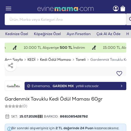
Kedinize Özel
Köpeğinize Özel
Ayın Fırsatları
Çok Al Az Öde
He
rim
10.000 TL Alışverişe
500 TL
İndirim
15.000 TL Alışve
Ana Sayfa
KEDİ
Kedi Ödül Maması
Taneli
Gardenmix Tavuklu Ked
Paylaş
Evinemama,
GARDEN MIX
yetkili satıcısıdır.
Gardenmix Tavuklu Kedi Ödül Maması 60gr
(0)
SKT:
15.07.2026
BARKOD:
8681085428792
Bir sonraki alışverişiniz için
2
TL değerinde
24
Puan
kazanacaksınız.