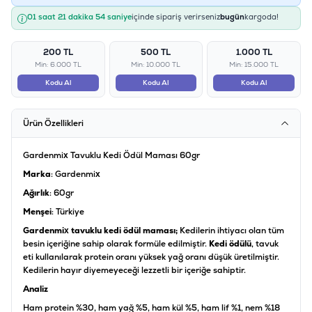
01 saat 21 dakika 53 saniye
içinde sipariş verirseniz
bugün
kargoda!
200 TL
500 TL
1.000 TL
Min: 6.000 TL
Min: 10.000 TL
Min: 15.000 TL
Kodu Al
Kodu Al
Kodu Al
Ürün Özellikleri
Gardenmix Tavuklu Kedi Ödül Maması 60gr
Marka
: Gardenmix
Ağırlık
: 60gr
Menşei
: Türkiye
Gardenmix tavuklu kedi ödül maması;
Kedilerin ihtiyacı olan tüm
besin içeriğine sahip olarak formüle edilmiştir.
Kedi ödülü
, tavuk
eti kullanılarak protein oranı yüksek yağ oranı düşük üretilmiştir.
Kedilerin hayır diyemeyeceği lezzetli bir içeriğe sahiptir.
Analiz
Ham protein %30, ham yağ %5, ham kül %5, ham lif %1, nem %18