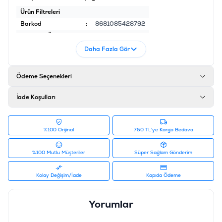
Ürün Filtreleri
Barkod
:
8681085428792
Tedarikçi Ürün Kodu
:
590-32012008
Daha Fazla Gör
Ödeme Seçenekleri
İade Koşulları
%100 Orijinal
750 TL'ye Kargo Bedava
%100 Mutlu Müşteriler
Süper Sağlam Gönderim
Kolay Değişim/İade
Kapıda Ödeme
Yorumlar