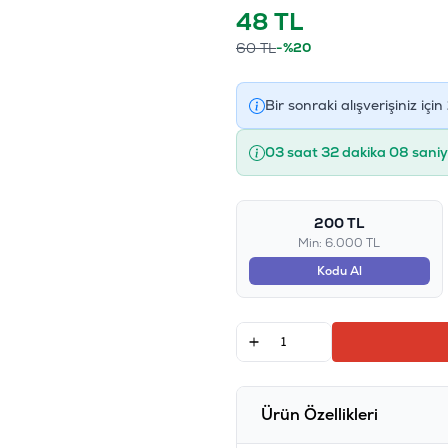
48
TL
60
TL
-%20
Bir sonraki alışverişiniz için
03 saat 32 dakika 08 sani
200 TL
Min: 6.000 TL
Kodu Al
Ürün Özellikleri