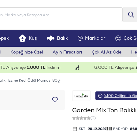
öpek
Kuş
Balık
Markalar
Çok S
l
Köpeğinize Özel
Ayın Fırsatları
Çok Al Az Öde
He
ışverişe
1.000 TL
İndirim
6.000 TL Alışverişe
200 
alıklı Ezme Kedi Ödül Maması 80gr
%100 Orijinallik Ga
Garden Mix Ton Balık
(0)
SKT:
29.12.2027
BARKOD:
868