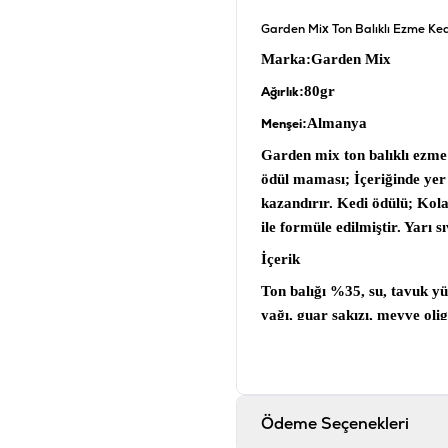
Garden Mix Ton Balıklı Ezme K
Marka
:Garden Mix
:80gr
Ağırlık
:Almanya
Menşei
Garden mix ton balıklı ezm
ödül maması;
İçeriğinde yer 
kazandırır.
Kedi ödülü;
Kolay
ile formüle edilmiştir. Yarı sı
İçerik
Ton balığı %35, su, tavuk yü
yağı, guar sakızı, meyve ol
A Vitamini, D3 vitamini, E V
Analiz
Ham Protein %6, Ham Yağ
Ödeme Seçenekleri
Ürün Filtreleri