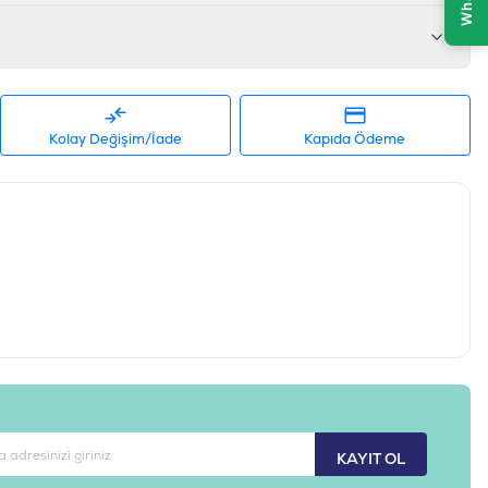
681085429768
85-21
Kolay Değişim/İade
Kapıda Ödeme
KAYIT OL