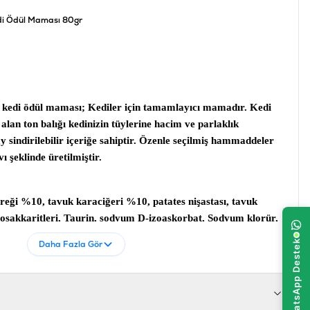
edi Ödül Maması 80gr
e kedi ödül maması;
Kediler için tamamlayıcı mamadır.
Kedi
alan ton balığı kedinizin tüylerine hacim ve parlaklık
 sindirilebilir içeriğe sahiptir. Özenle seçilmiş hammaddeler
vı şeklinde üretilmiştir.
reği %10, tavuk karaciğeri %10, patates nişastası, tavuk
igosakkaritleri, Taurin, sodyum D-izoaskorbat, Sodyum klorür,
itamini, sodyum nitrit
Daha Fazla Gör
 %3.5, Ham Kül %2, Ham Lif %1.5, Nem %86