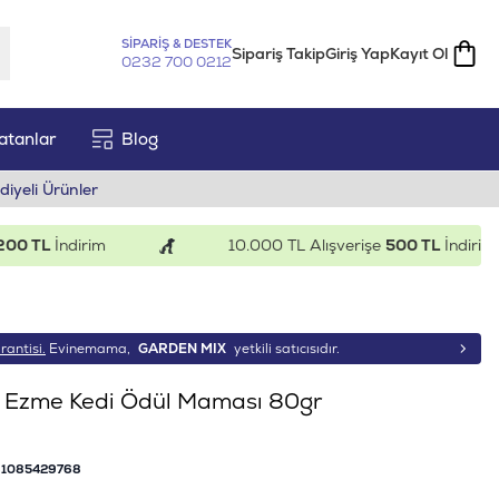
SİPARİŞ & DESTEK
Sipariş Takip
Giriş Yap
Kayıt Ol
0232 700 0212
atanlar
Blog
diyeli Ürünler
TL
İndirim
10.000 TL Alışverişe
500 TL
İndirim
rantisi.
Evinemama,
GARDEN MIX
yetkili satıcısıdır.
lı Ezme Kedi Ödül Maması 80gr
1085429768