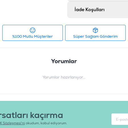
Barkod
:
8
İade Koşulları
Tedarikçi Ürün Kodu
:
5
%100 Mutlu Müşteriler
Süper Sağlam Gönderim
Yorumlar
Yorumlar hazırlanıyor...
rsatları kaçırma
K Sözleşmesi'ni
okudum, kabul ediyorum.