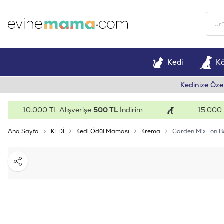
Kedi
K
Kedinize Öze
10.000 TL Alışverişe
500 TL
İndirim
15.000 TL Al
Ana Sayfa
KEDİ
Kedi Ödül Maması
Krema
Garden Mix Ton B
Paylaş