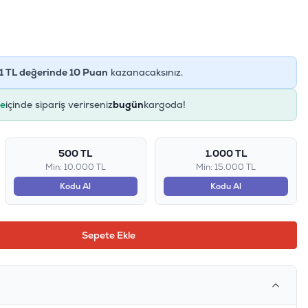
1
TL değerinde
10
Puan
kazanacaksınız.
ye
içinde sipariş verirseniz
bugün
kargoda!
500 TL
1.000 TL
Min: 10.000 TL
Min: 15.000 TL
Kodu Al
Kodu Al
Sepete Ekle