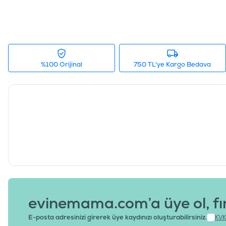
%100 Orijinal
750 TL'ye Kargo Bedava
evinemama.com’a üye ol, fı
E-posta adresinizi girerek üye kaydınızı oluşturabilirsiniz.
KVK