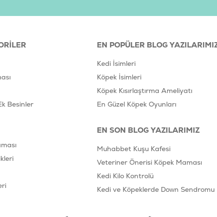
ORILER
EN POPÜLER BLOG YAZILARIMI
Kedi İsimleri
ası
Köpek İsimleri
Köpek Kısırlaştırma Ameliyatı
Ek Besinler
En Güzel Köpek Oyunları
EN SON BLOG YAZILARIMIZ
aması
Muhabbet Kuşu Kafesi
leri
Veteriner Önerisi Köpek Maması
Kedi Kilo Kontrolü
ri
Kedi ve Köpeklerde Down Sendromu