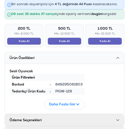
Bir sonraki alışverişiniz için
4
TL değerinde
44
Puan
kazanacaksınız.
09 saat 35 dakika 37 saniye
içinde sipariş verirseniz
bugün
kargoda!
200 TL
500 TL
1.000 TL
Min: 6.000 TL
Min: 10.000 TL
Min: 15.000 TL
Kodu Al
Kodu Al
Kodu Al
Ürün Özellikleri
Sesli Oyuncak
Ürün Filtreleri
Barkod
:
846295061803
Tedarikçi Ürün Kodu
:
PIGW-128
Daha Fazla Gör
Ödeme Seçenekleri