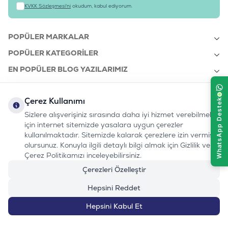
KVKK Sözleşmesi'ni
okudum, kabul ediyorum.
POPÜLER MARKALAR
POPÜLER KATEGORILER
EN POPÜLER BLOG YAZILARIMIZ
EN SON BLOG YAZILARIMIZ
Çerez Kullanımı
KURUMSAL
Sizlere alışverişiniz sırasında daha iyi hizmet verebilmek
için internet sitemizde yasalara uygun çerezler
kullanılmaktadır. Sitemizde kalarak çerezlere izin vermiş
bizi takip edin:
olursunuz. Konuyla ilgili detaylı bilgi almak için Gizlilik ve
0232 7000 212
%100 MUTLU
Instagram
Youtube
Tiktok
Facebook
Linkedin
Çerez Politikamızı inceleyebilirsiniz.
www.evinemama.com
MÜŞTERI HATTI
pati@evinemama.com
(haftaiçi 09.00-17.00)
Çerezleri Özelleştir
Hepsini Reddet
Hepsini Kabul Et