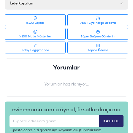
İade Koşulları
%100 Orijinal
750 TL'ye Kargo Bedava
%100 Mutlu Müşteriler
Süper Sağlam Gönderim
Kolay Değişim/İade
Kapıda Ödeme
Yorumlar
Yorumlar hazırlanıyor...
evinemama.com’a üye ol, fırsatları kaçırma
KAYIT OL
E-posta adresinizi girerek üye kaydınızı oluşturabilirsiniz.