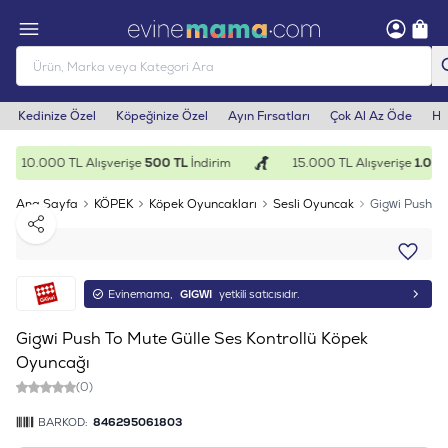
Kedinize Özel
Köpeğinize Özel
Ayın Fırsatları
Çok Al Az Öde
He
10.000 TL Alışverişe
500 TL
İndirim
15.000 TL Alışverişe
1.000
Ana Sayfa
KÖPEK
Köpek Oyuncakları
Sesli Oyuncak
Gigwi Push To
Paylaş
Evinemama,
GIGWI
yetkili satıcısıdır.
Gigwi Push To Mute Gülle Ses Kontrollü Köpek
Oyuncağı
(0)
BARKOD:
846295061803