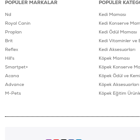
POPÜLER MARKALAR
POPÜLER KATEG
Nd
Kedi Maması
Royal Canin
Kedi Konserve Mam
Proplan
Kedi Ödül Maması
Brit
Kedi Vitaminler ve 
Reflex
Kedi Aksesuarları
Hill's
Köpek Maması
Smartpet+
Köpek Konserve M
Acana
Köpek Ödül ve Kemik
Advance
Köpek Aksesuarları
M-Pets
Köpek Eğitim Ürünle