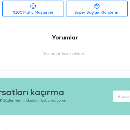
%100 Mutlu Müşteriler
Süper Sağlam Gönderim
Yorumlar
Yorumlar hazırlanıyor...
rsatları kaçırma
K Sözleşmesi'ni
okudum, kabul ediyorum.