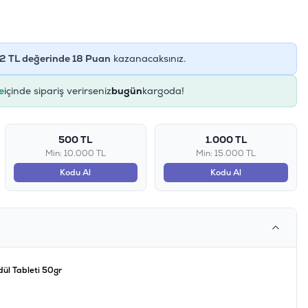
2
TL değerinde
18
Puan
kazanacaksınız.
e
içinde sipariş verirseniz
bugün
kargoda!
500 TL
1.000 TL
Min: 10.000 TL
Min: 15.000 TL
Kodu Al
Kodu Al
dül Tableti 50gr