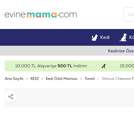
Kedi
K
Kedinize Öze
10.000 TL Alışverişe
500 TL
İndirim
15.000 TL A
Ana Sayfa
KEDİ
Kedi Ödül Maması
Taneli
Gimcat Cheezies Pe
Paylaş