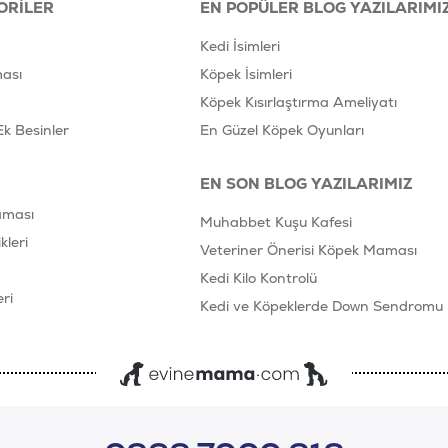
ORILER
EN POPÜLER BLOG YAZILARIMI
Kedi İsimleri
ası
Köpek İsimleri
Köpek Kısırlaştırma Ameliyatı
Ek Besinler
En Güzel Köpek Oyunları
EN SON BLOG YAZILARIMIZ
aması
Muhabbet Kuşu Kafesi
leri
Veteriner Önerisi Köpek Maması
Kedi Kilo Kontrolü
ri
Kedi ve Köpeklerde Down Sendromu