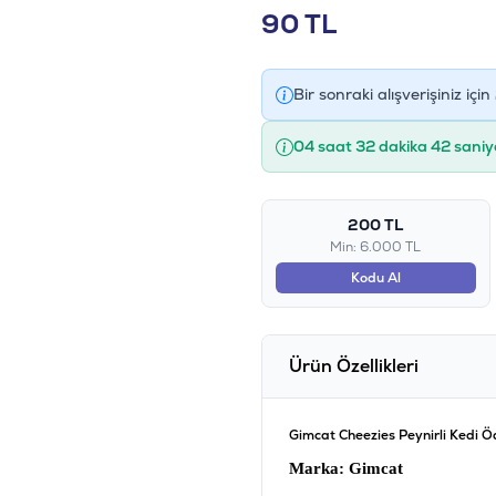
90
TL
Bir sonraki alışverişiniz için
04 saat 32 dakika 42 saniy
200 TL
Min: 6.000 TL
Kodu Al
Ürün Özellikleri
Gimcat Cheezies Peynirli Kedi Ö
Marka
: Gimcat