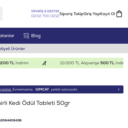
SİPARİŞ & DESTEK
Sipariş Takip
Giriş Yap
Kayıt Ol
0232 700 0212
atanlar
Blog
diyeli Ürünler
 TL
İndirim
10.000 TL Alışverişe
500 TL
İndirim
rantisi.
Evinemama,
GIMCAT
yetkili satıcısıdır.
rli Kedi Ödül Tableti 50gr
02064409436