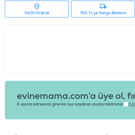
%100 Orijinal
750 TL'ye Kargo Bedava
evinemama.com’a üye ol, fı
E-posta adresinizi girerek üye kaydınızı oluşturabilirsiniz.
KVK