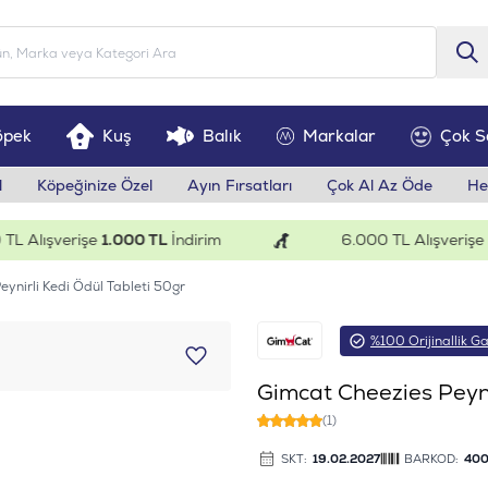
öpek
Kuş
Balık
Markalar
Çok S
l
Köpeğinize Özel
Ayın Fırsatları
Çok Al Az Öde
He
lışverişe
1.000 TL
İndirim
6.000 TL Alışverişe
200
ynirli Kedi Ödül Tableti 50gr
%100 Orijinallik Ga
Gimcat Cheezies Peyni
(1)
SKT:
19.02.2027
BARKOD:
40