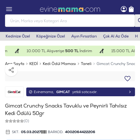
Kedinize Özel
Köpeğinize Özel
Ayın Fırsatları
Çok Al Az Öde
He
rim
10.000 TL Alışverişe
500 TL
İndirim
15.000 TL Alışve
Ana Sayfa
KEDİ
Kedi Ödül Maması
Taneli
Gimcat Crunchy Snacks T
Paylaş
Evinemama,
GIMCAT
yetkili satıcısıdır.
Gimcat Crunchy Snacks Tavuklu ve Peynirli Tahılsız
Kedi Ödülü 50gr
(0)
SKT:
05.03.2027
BARKOD:
4002064422206