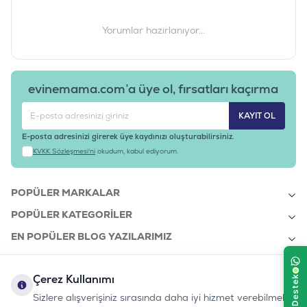
Ham Kül / Ham Lif
%7,50 / %2,00
Yorumlar hazırlanıyor...
Nem
%10,00
Taurin / Vitamin A
1000 mg / 12000 IU
evinemama.com’a üye ol, fırsatları kaçırma
Günlük Tüketim Önerisi
KAYIT OL
Kedi Ağırlığı (kg)
Günlük Önerilen Adet
E-posta adresinizi girerek üye kaydınızı oluşturabilirsiniz.
1 - 2 kg
10 Adet
KVKK Sözleşmesi'ni
okudum, kabul ediyorum.
3 - 4 kg
15 Adet
POPÜLER MARKALAR
4 - 6 kg
18 Adet
POPÜLER KATEGORILER
6 kg ve üzeri
20 Adet
EN POPÜLER BLOG YAZILARIMIZ
Ürünün Öne Çıkan Özellikleri
EN SON BLOG YAZILARIMIZ
Tahılsız Formül:
Alerji riskini minimize eder, kolay
Çerez Kullanımı
KURUMSAL
sindirim sağlar.
Sizlere alışverişiniz sırasında daha iyi hizmet verebilmek