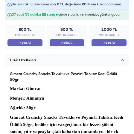
Bir sonraki alışverişiniz için
2
TL değerinde
20
Puan
kazanacaksınız.
07 saat 55 dakika 22 saniye
içinde sipariş verirseniz
bugün
kargoda!
200 TL
500 TL
1.000 TL
Min: 6.000 TL
Min: 10.000 TL
Min: 15.000 TL
Kodu Al
Kodu Al
Kodu Al
Ürün Özellikleri
Gimcat Crunchy Snacks Tavuklu ve Peynirli Tahılsız Kedi Ödülü
50gr
Marka
: Gimcat
Menşei:
Almanya
Ağırlık:
50gr
Gimcat Crunchy Snacks Tavuklu ve Peynirli Tahılsız Kedi
Ödülü 50gr
; kediler için vazgeçilmez bir lezzet şöleni
sunan, çıtır yapısıyla iştah kabartan tamamlayıcı bir ek