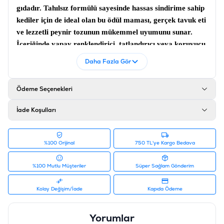
gıdadır.
Tahılsız
formülü sayesinde hassas sindirime sahip
kediler için de ideal olan bu ödül maması, gerçek tavuk eti
ve lezzetli peynir tozunun mükemmel uyumunu sunar.
İçeriğinde yapay renklendirici, tatlandırıcı veya koruyucu
madde barındırmayan bu sağlıklı atıştırmalık, aynı
Daha Fazla Gör
zamanda kalp ve göz sağlığı için kritik önem taşıyan
Taurin
ile zenginleştirilmiştir. Kedinizin eğitim
Ödeme Seçenekleri
süreçlerinde veya gün içindeki keyifli anlarında güvenle
verebileceğiniz bu
tahılsız kedi ödülü
, kedi krakeri
İade Koşulları
formundaki kıvamıyla dostunuzun çiğneme içgüdüsünü de
destekler.
Analitik Bileşenler ve Besin Değerleri
%100 Orijinal
750 TL'ye Kargo Bedava
Bileşen
Miktar / Oran
%100 Mutlu Müşteriler
Süper Sağlam Gönderim
Ham Protein
%32,00
Kolay Değişim/İade
Kapıda Ödeme
Ham Yağ
%15,00
Yorumlar