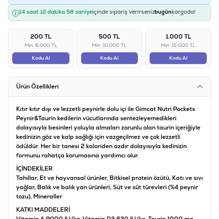
14 saat 12 dakika 58 saniye
içinde sipariş verirseniz
bugün
kargoda!
200 TL
500 TL
1.000 TL
Min: 6.000 TL
Min: 10.000 TL
Min: 15.000 TL
Kodu Al
Kodu Al
Kodu Al
Ürün Özellikleri
Kıtır kıtır dışı ve lezzetli peynirle dolu içi ile Gimcat Nutri Pockets
Peynir&Taurin kedilerin vücutlarında sentezleyemedikleri
dolayısıyla besinleri yoluyla almaları zorunlu olan taurin içeriğiyle
kedinizin göz ve kalp sağlığı için vazgeçilmez ve çok lezzetli
ödüldür. Her bir tanesi 2 kaloriden azdır dolayısıyla kedinizin
formunu rahatça korumasına yardımcı olur.
İÇİNDEKİLER
Tahıllar, Et ve hayvansal ürünler, Bitkisel protein özütü, Katı ve sıvı
yağlar, Balık ve balık yan ürünleri, Süt ve süt türevleri (%4 peynir
tozu), Mineraller
KATKI MADDELERİ