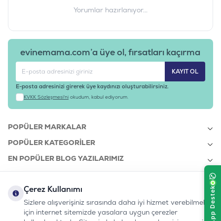
Yorumlar hazırlanıyor...
evinemama.com’a üye ol, fırsatları kaçırma
KAYIT OL
E-posta adresinizi girerek üye kaydınızı oluşturabilirsiniz.
KVKK Sözleşmesi'ni
okudum, kabul ediyorum.
POPÜLER MARKALAR
POPÜLER KATEGORILER
EN POPÜLER BLOG YAZILARIMIZ
EN SON BLOG YAZILARIMIZ
Çerez Kullanımı
KURUMSAL
Sizlere alışverişiniz sırasında daha iyi hizmet verebilmek
için internet sitemizde yasalara uygun çerezler