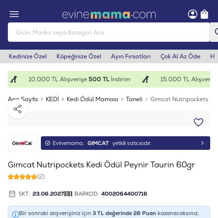
Kedinize Özel
Köpeğinize Özel
Ayın Fırsatları
Çok Al Az Öde
He
10.000 TL Alışverişe
500 TL
İndirim
15.000 TL Alışverişe
Ana Sayfa
KEDİ
Kedi Ödül Maması
Taneli
Gimcat Nutripockets Ked
Paylaş
Evinemama,
GIMCAT
yetkili satıcısıdır.
Gimcat Nutripockets Kedi Ödül Peynir Taurin 60gr
(2)
SKT:
23.06.2027
BARKOD:
4002064400716
Bir sonraki alışverişiniz için
3
TL değerinde
28
Puan
kazanacaksınız.