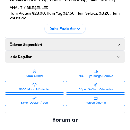
Vitamin A 9000 IU/kg, Vitamin D3 630 IU/kg, Taurin 1000 mg
ANALİTİK BİLEŞENLER
Ham Protein %28.00, Ham Yağ %17.50, Ham Selüloz, %3.20, Ham
Kül %5.00
BESLENME YÖNTEMLERİ
Daha Fazla Gör
Günlük 20 taneye kadar tüketilebilir.
Ürün Filtreleri
Ödeme Seçenekleri
Barkod
:
4002064400716
Tedarikçi Ürün Kodu
:
GMCT013
İade Koşulları
Ürün Etiketleri
#ödül maması
%100 Orijinal
750 TL'ye Kargo Bedava
%100 Mutlu Müşteriler
Süper Sağlam Gönderim
Kolay Değişim/İade
Kapıda Ödeme
Yorumlar