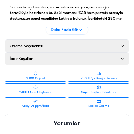
Somon balığı türevleri, süt ürünleri ve maya içeren zengin
formülüyle hazırlanan bu ödül maması, %28 ham protein oranıyla
dostunuzun genel esenliğine katkıda bulunur. İçeriğindeki 250 mg
Vitamin E desteği, hücresel koruma sağlarken iştah açıcı kokusu
Daha Fazla Gör
en seçici kedilerin bile ilgisini üzerinde tutar.
GimCat somonlu rolls
,
sadece bir atıştırmalık değil, kedinizle aranızdaki bağı güçlendiren
ve onu hareket etmeye teşvik eden en
fonksiyonel kedi
Ödeme Seçenekleri
aksesuarları
ve tamamlayıcı gıdaları arasındadır.
Analitik Bileşenler
İade Koşulları
Bileşen
Miktar
%100 Orijinal
750 TL'ye Kargo Bedava
Ham Protein
%28
Ham Yağ
%17
%100 Mutlu Müşteriler
Süper Sağlam Gönderim
Ham Lif
%9
Kolay Değişim/İade
Kapıda Ödeme
Ham Kül
%6
Yorumlar
Nem
%5