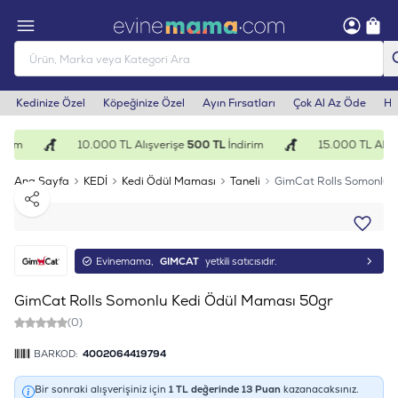
Kedinize Özel
Köpeğinize Özel
Ayın Fırsatları
Çok Al Az Öde
He
irim
10.000 TL Alışverişe
500 TL
İndirim
15.000 TL Alışv
Ana Sayfa
KEDİ
Kedi Ödül Maması
Taneli
GimCat Rolls Somonlu 
Paylaş
Evinemama,
GIMCAT
yetkili satıcısıdır.
GimCat Rolls Somonlu Kedi Ödül Maması 50gr
(0)
BARKOD:
4002064419794
Bir sonraki alışverişiniz için
1
TL değerinde
13
Puan
kazanacaksınız.