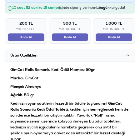
10 saat 52 dakika 15 saniye
içinde sipariş verirseniz
bugün
kargoda!
200 TL
500 TL
1.000 TL
Min: 6.000 TL
Min: 10.000 TL
Min: 15.000 TL
Kodu Al
Kodu Al
Kodu Al
Ürün Özellikleri
GimCat Rolls Somonlu Kedi Ödül Maması 50gr
Marka:
GimCat
Menşei:
Almanya
Ağırlık:
50 gr
Kedinizin oyun saatlerini lezzetli bir ödülle taçlandırın!
GimCat
Rolls Somonlu Kedi Ödül Tableti
, kediler için hem eğlenceli hem de
son derece lezzetli bir atıştırmalıktır. Yuvarlak "Roll" formu
sayesinde zemin üzerinde kolayca ilerleyen bu ödül tabletleri,
kedinizin avcılık içgüdülerini harekete geçirerek onu aktif bir
şekilde oyun oynamaya davet eden interaktif bir
lezzet desteği
sunar.