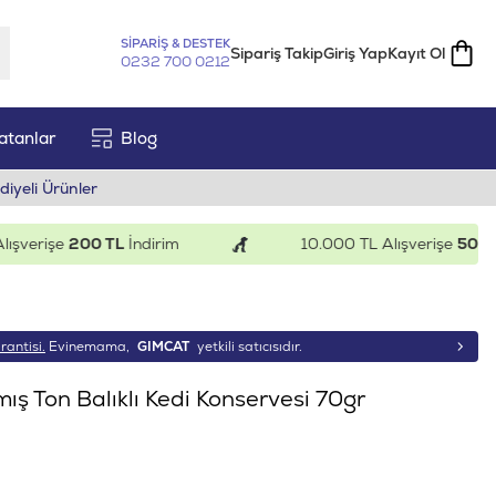
SİPARİŞ & DESTEK
Sipariş Takip
Giriş Yap
Kayıt Ol
0232 700 0212
atanlar
Blog
diyeli Ürünler
erişe
200 TL
İndirim
10.000 TL Alışverişe
500 TL
İn
rantisi.
Evinemama,
GIMCAT
yetkili satıcısıdır.
ış Ton Balıklı Kedi Konservesi 70gr