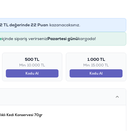
2
TL değerinde
22
Puan
kazanacaksınız.
e
içinde sipariş verirseniz
Pazartesi günü
kargoda!
500 TL
1.000 TL
Min: 10.000 TL
Min: 15.000 TL
Kodu Al
Kodu Al
ıklı Kedi Konservesi 70gr