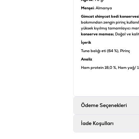
Menşei
: Almanya
Gimcat shinycat kedi konserves
bakımından zengin pirinç kullanıl
yüksek kıyılmış tamamlayıcı mam
konserve maması
; Doğal ve kali
İçerik
Tuna balığı eti (64 %), Pirinç
Analiz
Ham protein 18,0 %, Ham yağ/ 1,
Ürün Filtreleri
Barkod
:
Tedarikçi Ürün Kodu
:
Ödeme Seçenekleri
İade Koşulları