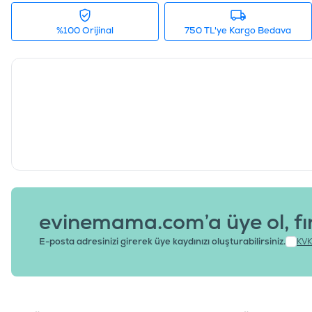
%100 Orijinal
750 TL'ye Kargo Bedava
evinemama.com’a üye ol, fı
E-posta adresinizi girerek üye kaydınızı oluşturabilirsiniz.
KVK