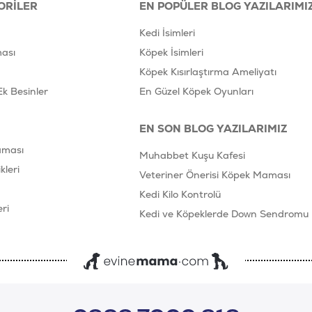
ORILER
EN POPÜLER BLOG YAZILARIMI
Kedi İsimleri
ası
Köpek İsimleri
Köpek Kısırlaştırma Ameliyatı
Ek Besinler
En Güzel Köpek Oyunları
EN SON BLOG YAZILARIMIZ
aması
Muhabbet Kuşu Kafesi
leri
Veteriner Önerisi Köpek Maması
Kedi Kilo Kontrolü
ri
Kedi ve Köpeklerde Down Sendromu