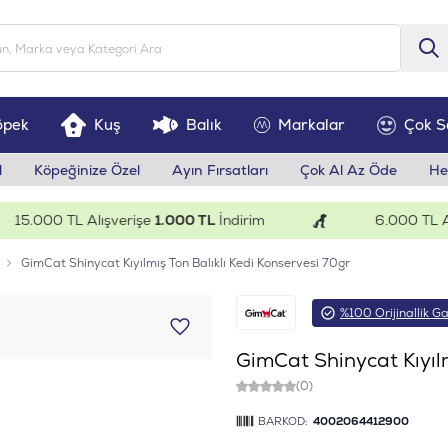
öpek
Kuş
Balık
Markalar
Çok S
l
Köpeğinize Özel
Ayın Fırsatları
Çok Al Az Öde
He
.000 TL Alışverişe
1.000 TL
İndirim
6.000 TL Alışv
GimCat Shinycat Kıyılmış Ton Balıklı Kedi Konservesi 70gr
%100 Orijinallik Ga
GimCat Shinycat Kıyılm
(0)
BARKOD:
4002064412900