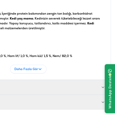
i;
İçeriğinde protein bakımından zengin ton balığı, karbonhidrat
mıştır.
Kedi yaş mama
; Kedinizin severek tüketebileceği lezzet oranı
adır. Yapay koruyucu, tatlandırıcı, katkı maddesi içermez.
Kedi
teli malzemelerden üretilmiştir.
0 %, Ham lif/ 1,0 %, Ham kül/ 1,5 %, Nem/ 82,0 %
Daha Fazla Gör
4002064412900
GMCT054