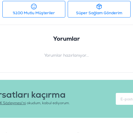
%100 Mutlu Müşteriler
Süper Sağlam Gönderim
Yorumlar
Yorumlar hazırlanıyor...
rsatları kaçırma
K Sözleşmesi'ni
okudum, kabul ediyorum.