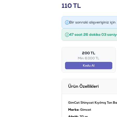
110
TL
Bir sonraki alışverişiniz için
47 saat 26 dakika 02 saniy
200 TL
Min: 6.000 TL
Kodu Al
Ürün Özellikleri
GimCat Shinycat Kıyılmış Ton Bal
Marka
: Gimcat
Ağırlık
: 70 gr