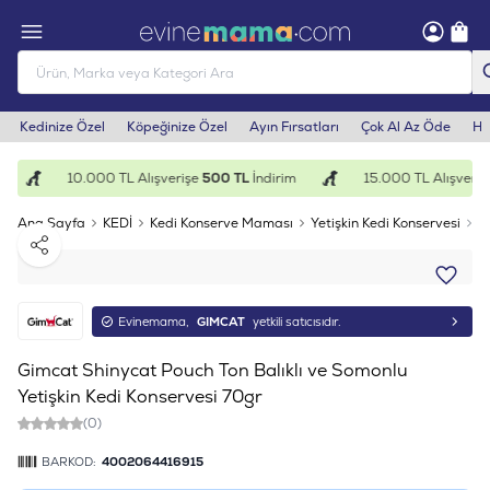
Kedinize Özel
Köpeğinize Özel
Ayın Fırsatları
Çok Al Az Öde
He
10.000 TL Alışverişe
500 TL
İndirim
15.000 TL Alışveriş
Ana Sayfa
KEDİ
Kedi Konserve Maması
Yetişkin Kedi Konservesi
G
Paylaş
Evinemama,
GIMCAT
yetkili satıcısıdır.
Gimcat Shinycat Pouch Ton Balıklı ve Somonlu
Yetişkin Kedi Konservesi 70gr
(0)
BARKOD:
4002064416915