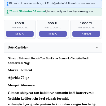
Bir sonraki alışverişiniz için
1
TL değerinde
14
Puan
kazanacaksınız.
17 saat 58 dakika 03 saniye
içinde sipariş verirseniz
yarın
kargoda!
200 TL
500 TL
1.000 TL
Min: 6.000 TL
Min: 10.000 TL
Min: 15.000 TL
Kodu Al
Kodu Al
Kodu Al
Ürün Özellikleri
Gimcat Shinycat Pouch Ton Balıklı ve Somonlu Yetişkin Kedi
Konservesi 70gr
Marka
: Gimcat
Ağırlık
: 70 gr
Menşei
: Almanya
Gimcat shinycat ton balıklı ve somonlu kedi konservesi;
Yetişkin kediler için özel olarak formüle
edilmiştir.
İçeriğinde protein bakımından zengin ton balığı