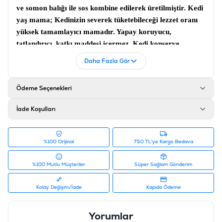
ve somon balığı ile sos kombine edilerek üretilmiştir.
Kedi
yaş mama
; Kedinizin severek tüketebileceği lezzet oranı
yüksek tamamlayıcı mamadır. Yapay koruyucu,
tatlandırıcı, katkı maddesi içermez.
Kedi konserve
maması
; Doğal ve kaliteli malzemelerden üretilmiştir.
Daha Fazla Gör
İçerik
Balık Eti Suyu %55,9, Ton Balığı %40, Somon %4
Ödeme Seçenekleri
Analiz
İade Koşulları
Protein %12, Yağ %0,5, Ham Lif %0,5, Ham Kül %1,
Nem %86
%100 Orijinal
750 TL'ye Kargo Bedava
Katkı Maddeleri
Taurin 980 mg/kg, D3 Vitamini 500 IU/kg, E Vitamini 50
%100 Mutlu Müşteriler
Süper Sağlam Gönderim
mg/kg
Kolay Değişim/İade
Kapıda Ödeme
Ürün Filtreleri
Barkod
:
4002064416915
Yorumlar
Tedarikçi Ürün Kodu
:
GMCT077