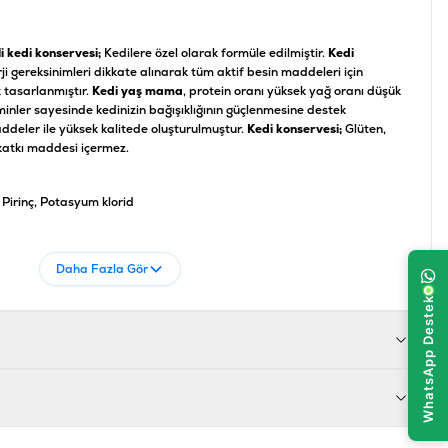
i kedi konservesi;
Kedilere özel olarak formüle edilmiştir.
Kedi
ji gereksinimleri dikkate alınarak tüm aktif besin maddeleri için
 tasarlanmıştır.
Kedi yaş mama
, protein oranı yüksek yağ oranı düşük
aminler sayesinde kedinizin bağışıklığının güçlenmesine destek
eler ile yüksek kalitede oluşturulmuştur.
Kedi konservesi;
Glüten,
 katkı maddesi içermez.
 Pirinç, Potasyum klorid
5, Ham lif %1,0, Ham kül %1,5, Nem %86.0
Daha Fazla Gör
002064913254
GMCT029-24