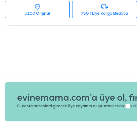
%100 Orijinal
750 TL'ye Kargo Bedava
evinemama.com’a üye ol, fı
E-posta adresinizi girerek üye kaydınızı oluşturabilirsiniz.
KVK