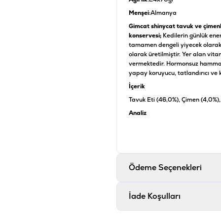
Menşei
:Almanya
Gimcat shinycat tavuk ve çimenl
konservesi;
Kedilerin günlük ener
tamamen dengeli yiyecek olarak
olarak üretilmiştir. Yer alan vit
vermektedir. Hormonsuz hammadd
yapay koruyucu, tatlandırıcı ve
İçerik
Tavuk Eti (46,0%), Çimen (4,0%),
Analiz
Ham protein %12,0, Ham yağ %0,
Katkı Maddeleri
E vitamini 50 mg
Ödeme Seçenekleri
Ürün Filtreleri
Barkod
:
4
İade Koşulları
Tedarikçi Ürün Kodu
: