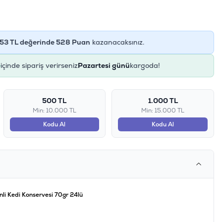
53
TL değerinde
528
Puan
kazanacaksınız.
e
içinde sipariş verirseniz
Pazartesi günü
kargoda!
500 TL
1.000 TL
Min: 10.000 TL
Min: 15.000 TL
Kodu Al
Kodu Al
li Kedi Konservesi 70gr 24lü