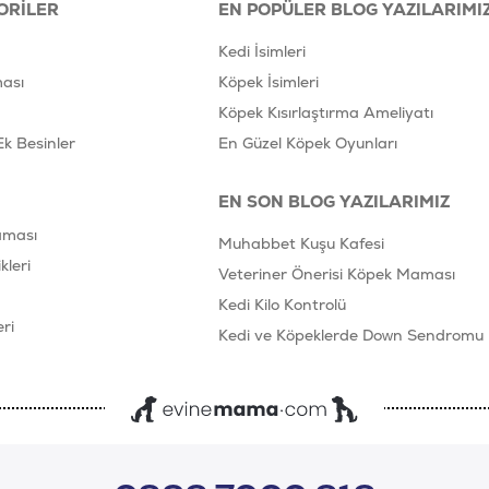
ORILER
EN POPÜLER BLOG YAZILARIMI
Kedi İsimleri
ası
Köpek İsimleri
Köpek Kısırlaştırma Ameliyatı
Ek Besinler
En Güzel Köpek Oyunları
EN SON BLOG YAZILARIMIZ
aması
Muhabbet Kuşu Kafesi
leri
Veteriner Önerisi Köpek Maması
Kedi Kilo Kontrolü
ri
Kedi ve Köpeklerde Down Sendromu