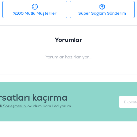
%100 Mutlu Müşteriler
Süper Sağlam Gönderim
Yorumlar
Yorumlar hazırlanıyor...
rsatları kaçırma
K Sözleşmesi'ni
okudum, kabul ediyorum.