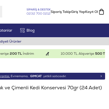
SİPARİŞ & DESTEK
Sipariş Takip
Giriş Yap
Kayıt Ol
0232 700 0212
atanlar
Blog
diyeli Ürünler
şe
200 TL
İndirim
10.000 TL Alışverişe
500 TL
İndir
rantisi.
Evinemama,
GIMCAT
yetkili satıcısıdır.
 ve Çimenli Kedi Konservesi 70gr (24 Adet)