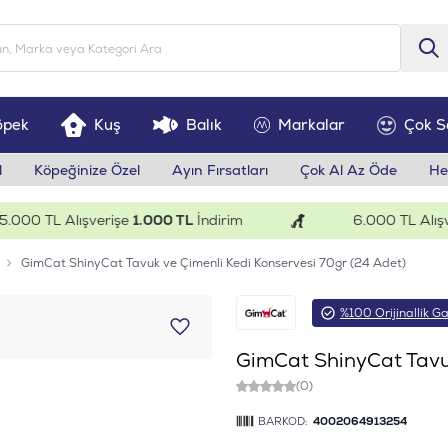
öpek
Kuş
Balık
Markalar
Çok S
l
Köpeğinize Özel
Ayın Fırsatları
Çok Al Az Öde
He
0 TL Alışverişe
1.000 TL
İndirim
6.000 TL Alışveri
GimCat ShinyCat Tavuk ve Çimenli Kedi Konservesi 70gr (24 Adet)
%100 Orijinallik Ga
GimCat ShinyCat Tavuk
(0)
BARKOD:
4002064913254