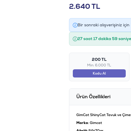
2.640
TL
Bir sonraki alışverişiniz için
27 saat 17 dakika 58 saniy
200 TL
Min: 6.000 TL
Kodu Al
Ürün Özellikleri
GimCat ShinyCat Tavuk ve Çimen
Marka
: Gimcat
Ağırlık
:24x70gr