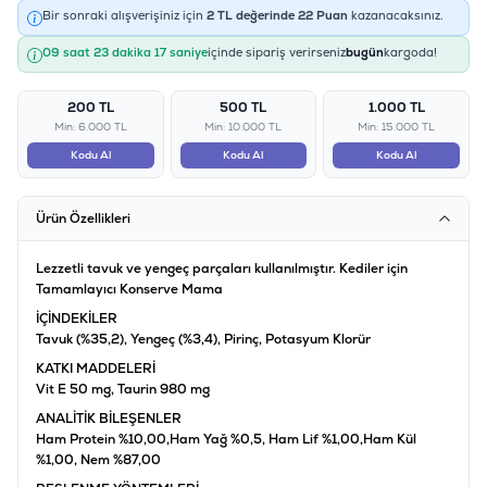
Bir sonraki alışverişiniz için
2
TL değerinde
22
Puan
kazanacaksınız.
09 saat 23 dakika 17 saniye
içinde sipariş verirseniz
bugün
kargoda!
200 TL
500 TL
1.000 TL
Min: 6.000 TL
Min: 10.000 TL
Min: 15.000 TL
Kodu Al
Kodu Al
Kodu Al
Ürün Özellikleri
Lezzetli tavuk ve yengeç parçaları kullanılmıştır. Kediler için
Tamamlayıcı Konserve Mama
İÇİNDEKİLER
Tavuk (%35,2), Yengeç (%3,4), Pirinç, Potasyum Klorür
KATKI MADDELERİ
Vit E 50 mg, Taurin 980 mg
ANALİTİK BİLEŞENLER
Ham Protein %10,00,Ham Yağ %0,5, Ham Lif %1,00,Ham Kül
%1,00, Nem %87,00