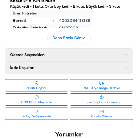
BESLENME YÖNTEMLERİ
Küçük kedi - 1 kutu, Orta boy kedi - 2 kutu, Büyük kedi - 3 kutu
Ürün Filtreleri
Barkod
:
4002064413136
Tedarikçi Ürün Kodu
:
GMPT003
Daha Fazla Gör
Ödeme Seçenekleri
İade Koşulları
%100 Orijinal
750 TL'ye Kargo Bedava
%100 Mutlu Müşteriler
Süper Sağlam Gönderim
Kolay Değişim/İade
Kapıda Ödeme
Yorumlar