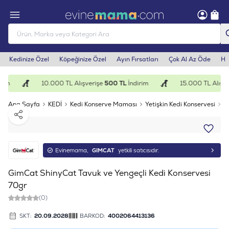
Kedinize Özel
Köpeğinize Özel
Ayın Fırsatları
Çok Al Az Öde
He
rim
10.000 TL Alışverişe
500 TL
İndirim
15.000 TL Alışve
Ana Sayfa
KEDİ
Kedi Konserve Maması
Yetişkin Kedi Konservesi
G
Paylaş
Evinemama,
GIMCAT
yetkili satıcısıdır.
GimCat ShinyCat Tavuk ve Yengeçli Kedi Konservesi
70gr
(0)
SKT:
20.09.2028
BARKOD:
4002064413136