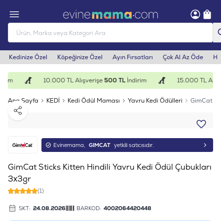
Kedinize Özel
Köpeğinize Özel
Ayın Fırsatları
Çok Al Az Öde
He
irim
10.000 TL Alışverişe
500 TL
İndirim
15.000 TL Alışv
Ana Sayfa
KEDİ
Kedi Ödül Maması
Yavru Kedi Ödülleri
GimCat Sti
Paylaş
Evinemama,
GIMCAT
yetkili satıcısıdır.
GimCat Sticks Kitten Hindili Yavru Kedi Ödül Çubukları
3x3gr
(1)
SKT:
24.08.2026
BARKOD:
4002064420448