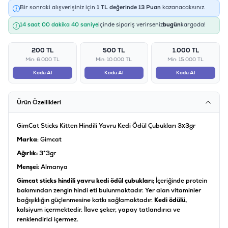
Bir sonraki alışverişiniz için
1
TL değerinde
13
Puan
kazanacaksınız.
14 saat 00 dakika 40 saniye
içinde sipariş verirseniz
bugün
kargoda!
200 TL
500 TL
1.000 TL
Min: 6.000 TL
Min: 10.000 TL
Min: 15.000 TL
Kodu Al
Kodu Al
Kodu Al
Ürün Özellikleri
GimCat Sticks Kitten Hindili Yavru Kedi Ödül Çubukları 3x3gr
Marka
: Gimcat
Ağırlık:
3*3gr
Menşei
: Almanya
Gimcat sticks hindili yavru kedi ödül çubukları;
İçeriğinde protein
bakımından zengin hindi eti bulunmaktadır. Yer alan vitaminler
bağışıklığın güçlenmesine katkı sağlamaktadır.
Kedi ödülü,
kalsiyum içermektedir. İlave şeker, yapay tatlandırıcı ve
renklendirici içermez.