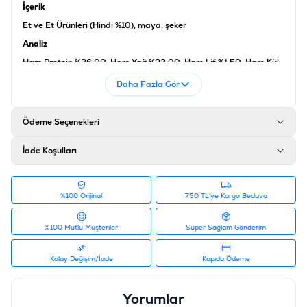
İçerik
Et ve Et Ürünleri (Hindi %10), maya, şeker
Analiz
Ham Protein %36.00, Ham Yağ %23.00, Ham Lif %1.50, Ham Kül
%8.50, Nem %27.00, Kalsiyum %1.3
Daha Fazla Gör
Katkı Maddeleri
Vitamin A 5.000 IU/kg,Vitamin D3 500 IU/kg,Vitamin E 5 mg/k
Ödeme Seçenekleri
Ürün Filtreleri
Barkod
:
4002064420448
İade Koşulları
Tedarikçi Ürün Kodu
:
2483
%100 Orijinal
750 TL'ye Kargo Bedava
%100 Mutlu Müşteriler
Süper Sağlam Gönderim
Kolay Değişim/İade
Kapıda Ödeme
Yorumlar