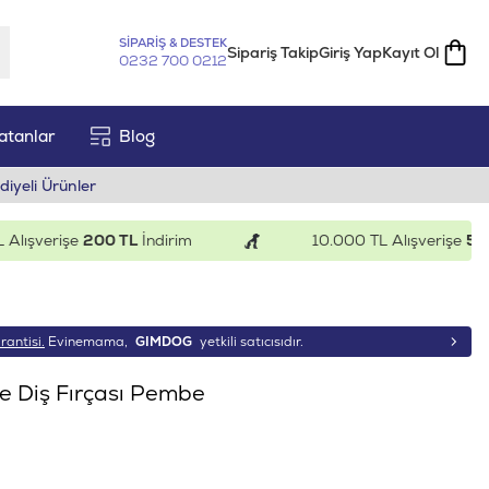
SİPARİŞ & DESTEK
Sipariş Takip
Giriş Yap
Kayıt Ol
0232 700 0212
atanlar
Blog
diyeli Ürünler
şverişe
200 TL
İndirim
10.000 TL Alışverişe
500 TL
rantisi.
Evinemama,
GIMDOG
yetkili satıcısıdır.
e Diş Fırçası Pembe