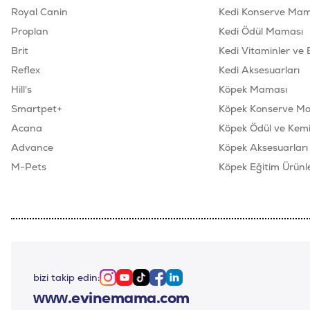
Royal Canin
Kedi Konserve Mam
Proplan
Kedi Ödül Maması
Brit
Kedi Vitaminler ve 
Reflex
Kedi Aksesuarları
Hill's
Köpek Maması
Smartpet+
Köpek Konserve M
Acana
Köpek Ödül ve Kemik
Advance
Köpek Aksesuarları
M-Pets
Köpek Eğitim Ürünle
bizi takip edin:
Instagram
Youtube
Tiktok
Facebook
Linkedin
www.evinemama.com