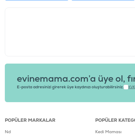
evinemama.com’a üye ol, fı
E-posta adresinizi girerek üye kaydınızı oluşturabilirsiniz.
KVK
POPÜLER MARKALAR
POPÜLER KATEG
Nd
Kedi Maması