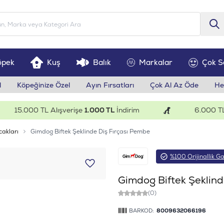
öpek
Kuş
Balık
Markalar
Çok S
l
Köpeğinize Özel
Ayın Fırsatları
Çok Al Az Öde
He
15.000 TL Alışverişe
1.000 TL
İndirim
6.000 TL Alı
cakları
Gimdog Biftek Şeklinde Diş Fırçası Pembe
%100 Orijinallik Ga
Gimdog Biftek Şeklind
(0)
BARKOD:
8009632066196