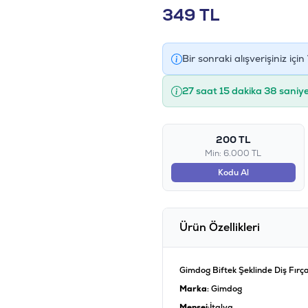
349
TL
Bir sonraki alışverişiniz için
27 saat 15 dakika 37 saniye
200 TL
Min: 6.000 TL
Kodu Al
Ürün Özellikleri
Gimdog Biftek Şeklinde Diş Fır
Marka
: Gimdog
Menşei
:İtalya