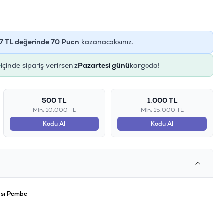
7
TL değerinde
70
Puan
kazanacaksınız.
içinde sipariş verirseniz
Pazartesi günü
kargoda!
500 TL
1.000 TL
Min: 10.000 TL
Min: 15.000 TL
Kodu Al
Kodu Al
çası Pembe