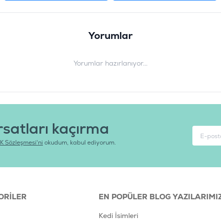
Yorumlar
Yorumlar hazırlanıyor...
rsatları kaçırma
K Sözleşmesi'ni
okudum, kabul ediyorum.
ORILER
EN POPÜLER BLOG YAZILARIMI
Kedi İsimleri