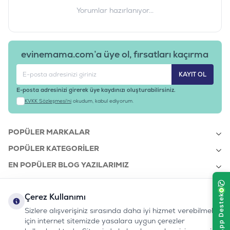
Yorumlar hazırlanıyor...
evinemama.com’a üye ol, fırsatları kaçırma
KAYIT OL
E-posta adresinizi girerek üye kaydınızı oluşturabilirsiniz.
KVKK Sözleşmesi'ni
okudum, kabul ediyorum.
POPÜLER MARKALAR
POPÜLER KATEGORILER
EN POPÜLER BLOG YAZILARIMIZ
EN SON BLOG YAZILARIMIZ
Çerez Kullanımı
KURUMSAL
Sizlere alışverişiniz sırasında daha iyi hizmet verebilmek
için internet sitemizde yasalara uygun çerezler