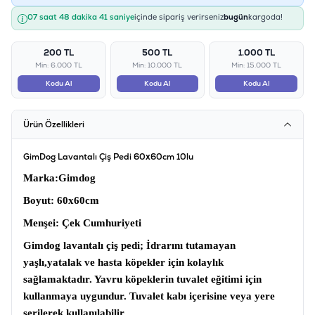
07 saat 48 dakika 41 saniye
içinde sipariş verirseniz
bugün
kargoda!
200 TL
500 TL
1.000 TL
Min: 6.000 TL
Min: 10.000 TL
Min: 15.000 TL
Kodu Al
Kodu Al
Kodu Al
Ürün Özellikleri
GimDog Lavantalı Çiş Pedi 60x60cm 10lu
Marka
:Gimdog
Boyut:
60x60cm
Menşei
: Çek Cumhuriyeti
Gimdog lavantalı çiş pedi
; İdrarını tutamayan
yaşlı,yatalak ve hasta köpekler için kolaylık
sağlamaktadır. Yavru köpeklerin tuvalet eğitimi için
kullanmaya uygundur. Tuvalet kabı içerisine veya yere
serilerek kullanılabilir.