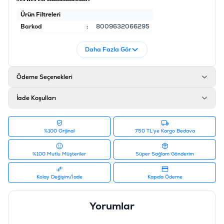
Ürün Filtreleri
Barkod
:
8009632066295
Tedarikçi Ürün Kodu
:
GMCT128
Daha Fazla Gör
Ödeme Seçenekleri
İade Koşulları
%100 Orijinal
750 TL'ye Kargo Bedava
%100 Mutlu Müşteriler
Süper Sağlam Gönderim
Kolay Değişim/İade
Kapıda Ödeme
Yorumlar