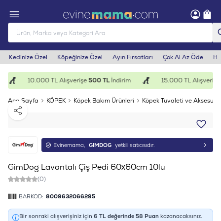
Kedinize Özel
Köpeğinize Özel
Ayın Fırsatları
Çok Al Az Öde
He
10.000 TL Alışverişe
500 TL
İndirim
15.000 TL Alışverişe
Ana Sayfa
KÖPEK
Köpek Bakım Ürünleri
Köpek Tuvaleti ve Aksesuarl
Paylaş
Evinemama,
GIMDOG
yetkili satıcısıdır.
GimDog Lavantalı Çiş Pedi 60x60cm 10lu
(0)
BARKOD:
8009632066295
Bir sonraki alışverişiniz için
6
TL değerinde
58
Puan
kazanacaksınız.