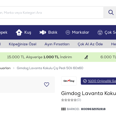
öpek
Kuş
Balık
Markalar
Çok S
l
Köpeğinize Özel
Ayın Fırsatları
Çok Al Az Öde
He
15.000 TL Alışverişe
1.000 TL
İndirim
6.000 TL Alı
uarları
Gimdog Lavanta Kokulu Çiş Pedi 50li 60x60
%100 Orijinallik Ga
Gimdog Lavanta Kokul
(0)
BARKOD:
8009632051918