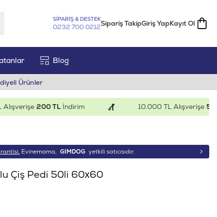
SİPARİŞ & DESTEK
Sipariş Takip
Giriş Yap
Kayıt Ol
0232 700 0212
atanlar
Blog
diyeli Ürünler
şverişe
200 TL
İndirim
10.000 TL Alışverişe
500 TL
rantisi.
Evinemama,
GIMDOG
yetkili satıcısıdır.
u Çiş Pedi 50li 60x60