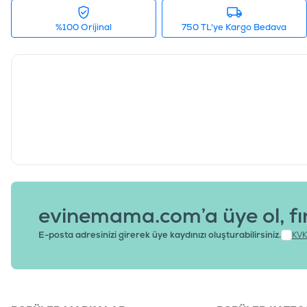
%100 Orijinal
750 TL'ye Kargo Bedava
evinemama.com’a üye ol, fı
E-posta adresinizi girerek üye kaydınızı oluşturabilirsiniz.
KVK