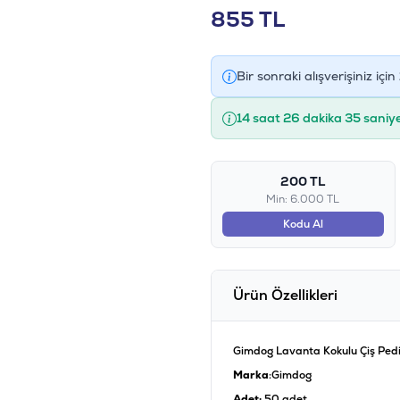
855
TL
Bir sonraki alışverişiniz için
14 saat 26 dakika 34 saniy
200 TL
Min: 6.000 TL
Kodu Al
Ürün Özellikleri
Gimdog Lavanta Kokulu Çiş Pedi
Marka
:Gimdog
Adet:
50 adet