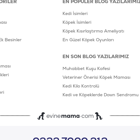
ORILER
EN POPÜLER BLOG YAZILARIMI
Kedi İsimleri
ası
Köpek İsimleri
Köpek Kısırlaştırma Ameliyatı
Ek Besinler
En Güzel Köpek Oyunları
EN SON BLOG YAZILARIMIZ
aması
Muhabbet Kuşu Kafesi
leri
Veteriner Önerisi Köpek Maması
Kedi Kilo Kontrolü
ri
Kedi ve Köpeklerde Down Sendromu