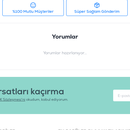
%100 Mutlu Müşteriler
Süper Sağlam Gönderim
Yorumlar
Yorumlar hazırlanıyor...
rsatları kaçırma
K Sözleşmesi'ni
okudum, kabul ediyorum.