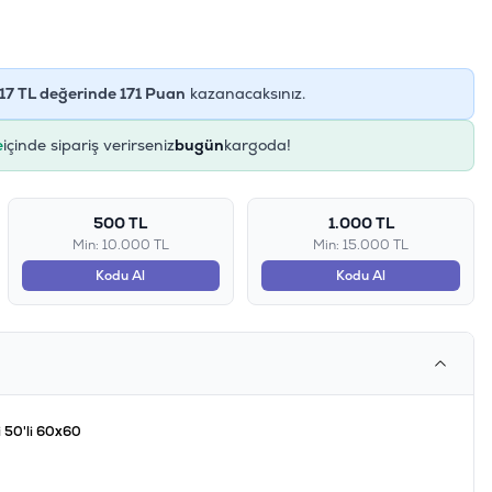
17
TL değerinde
171
Puan
kazanacaksınız.
e
içinde sipariş verirseniz
bugün
kargoda!
500 TL
1.000 TL
Min: 10.000 TL
Min: 15.000 TL
Kodu Al
Kodu Al
 50'li 60x60