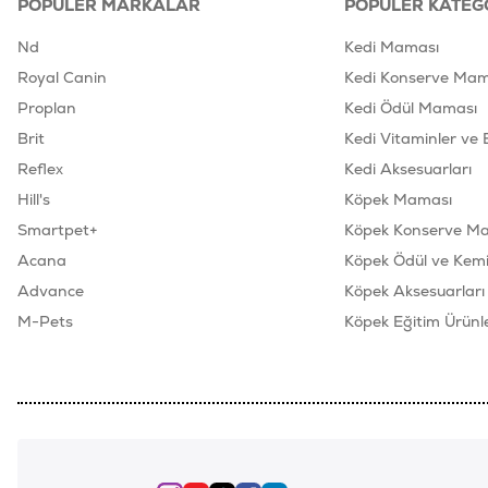
POPÜLER MARKALAR
POPÜLER KATEG
Nd
Kedi Maması
Royal Canin
Kedi Konserve Mam
Proplan
Kedi Ödül Maması
Brit
Kedi Vitaminler ve 
Reflex
Kedi Aksesuarları
Hill's
Köpek Maması
Smartpet+
Köpek Konserve M
Acana
Köpek Ödül ve Kemik
Advance
Köpek Aksesuarları
M-Pets
Köpek Eğitim Ürünle