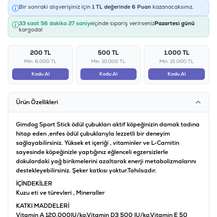
Bir sonraki alışverişiniz için
1
TL değerinde
6
Puan
kazanacaksınız.
33 saat 56 dakika 27 saniye
içinde sipariş verirseniz
Pazartesi günü
kargoda!
200 TL
500 TL
1.000 TL
Min: 6.000 TL
Min: 10.000 TL
Min: 15.000 TL
Kodu Al
Kodu Al
Kodu Al
Ürün Özellikleri
Gimdog Sport Stick ödül çubukları aktif köpeğinizin damak tadına
hitap eden ,enfes ödül çubuklarıyla lezzetli bir deneyim
sağlayabilirsiniz. Yüksek et içeriği , vitaminler ve L-Carnitin
sayesinde köpeğinizle yaptığınız eğlenceli egzersizlerle
dokulardaki yağ birikmelerini azaltarak enerji metabolizmalarını
destekleyebilirsiniz. Şeker katkısı yoktur.Tahılsızdır.
İÇİNDEKİLER
Kuzu eti ve türevleri , Mineraller
KATKI MADDELERİ
Vitamin A 120.000IU/kg,Vitamin D3 500 IU/kg,Vitamin E 50