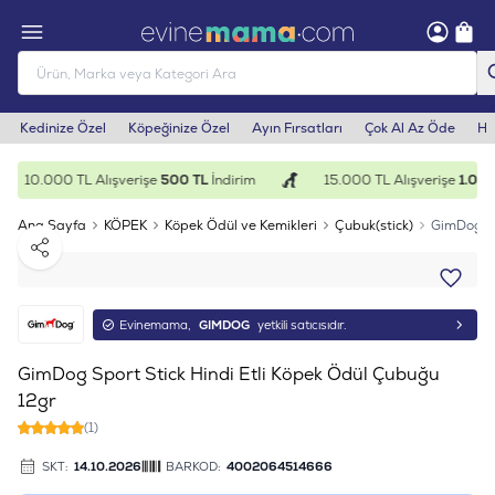
Kedinize Özel
Köpeğinize Özel
Ayın Fırsatları
Çok Al Az Öde
He
10.000 TL Alışverişe
500 TL
İndirim
15.000 TL Alışverişe
1.000
Ana Sayfa
KÖPEK
Köpek Ödül ve Kemikleri
Çubuk(stick)
GimDog Sp
Paylaş
Evinemama,
GIMDOG
yetkili satıcısıdır.
GimDog Sport Stick Hindi Etli Köpek Ödül Çubuğu
12gr
(1)
SKT:
14.10.2026
BARKOD:
4002064514666