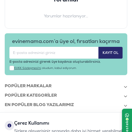
Yorumlar hazırlanıyor...
evinemama.com’a üye ol, fırsatları kaçırma
KAYIT OL
E-posta adresinizi girerek üye kaydınızı oluşturabilirsiniz.
KVKK Sözleşmesi'ni
okudum, kabul ediyorum.
POPÜLER MARKALAR
POPÜLER KATEGORILER
EN POPÜLER BLOG YAZILARIMIZ
EN SON BLOG YAZILARIMIZ
Çerez Kullanımı
KURUMSAL
Sizlere alışverişiniz sırasında daha iyi hizmet verebilmek