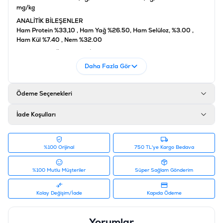
mg/kg
ANALİTİK BİLEŞENLER
Ham Protein %33,10 , Ham Yağ %26.50, Ham Selüloz, %3.00 ,
Ham Kül %7.40 , Nem %32.00
BESLENME YÖNTEMLERİ
Oda sıcaklığında saklayınız.
Daha Fazla Gör
Orta boy köpeklere günde 1- 2 çubuk verilir.
Ürün Filtreleri
Ödeme Seçenekleri
Barkod
:
4002064514666
Tedarikçi Ürün Kodu
:
GMDG14
İade Koşulları
Ürün Etiketleri
#ödül maması
%100 Orijinal
750 TL'ye Kargo Bedava
%100 Mutlu Müşteriler
Süper Sağlam Gönderim
Kolay Değişim/İade
Kapıda Ödeme
Yorumlar