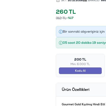
SKT:
20.12.2026
BARKOD:
86
260
TL
312
TL
-%17
Bir sonraki alışverişiniz için
05 saat 20 dakika 18 saniy
200 TL
Min: 6.000 TL
Kodu Al
Ürün Özellikleri
Gourmet Gold Kıyılmış Hindi Etli