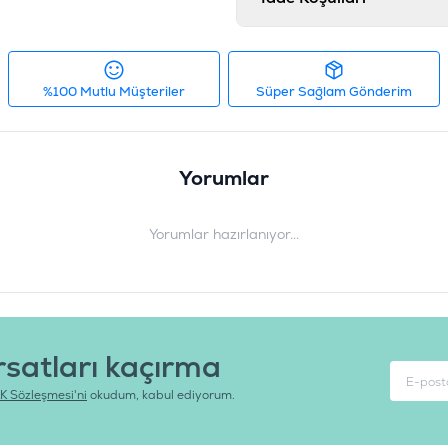
%100 Mutlu Müşteriler
Süper Sağlam Gönderim
Yorumlar
Yorumlar hazırlanıyor...
rsatları kaçırma
K Sözleşmesi'ni
okudum, kabul ediyorum.