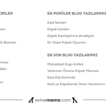
ORILER
EN POPÜLER BLOG YAZILARIMI
Kedi İsimleri
ası
Köpek İsimleri
Köpek Kısırlaştırma Ameliyatı
Ek Besinler
En Güzel Köpek Oyunları
EN SON BLOG YAZILARIMIZ
aması
Muhabbet Kuşu Kafesi
leri
Veteriner Önerisi Köpek Maması
Kedi Kilo Kontrolü
ri
Kedi ve Köpeklerde Down Sendromu