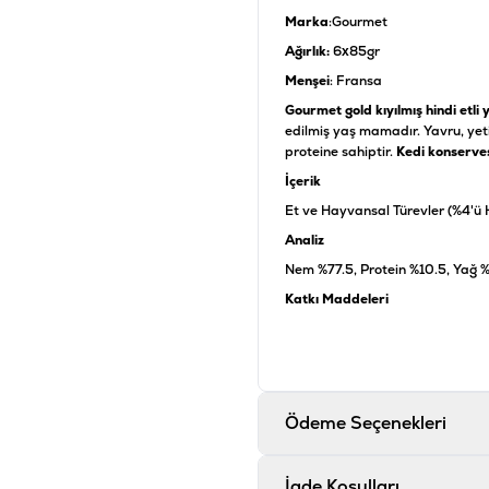
Marka
:Gourmet
Ağırlık:
6x85gr
Menşei
: Fransa
Gourmet gold kıyılmış hindi etli 
edilmiş yaş mamadır. Yavru, yetiş
proteine sahiptir.
Kedi konserve
İçerik
Et ve Hayvansal Türevler (%4'ü Hin
Analiz
Nem %77.5, Protein %10.5, Yağ 
Katkı Maddeleri
Kalsiyum 0.24 IU/kg, Bakır 0.80
mg/kg, Demir 9.8 IU/kg, Çinko 17
Ürün Filtreleri
Ödeme Seçenekleri
Barkod
:
Tedarikçi Ürün Kodu
:
1
İade Koşulları