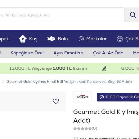
öpek
Kuş
Balık
Markalar
Çok S
l
Köpeğinize Özel
Ayın Fırsatları
Çok Al Az Öde
He
15.000 TL Alışverişe
1.000 TL
İndirim
6.000 TL Alı
Gourmet Gold Kıyılmış Hindi Etli Yetişkin Kedi Konservesi 85gr (6 Adet)
%100 Orijinallik Ga
Gourmet Gold Kıyılmış 
Adet)
(0)