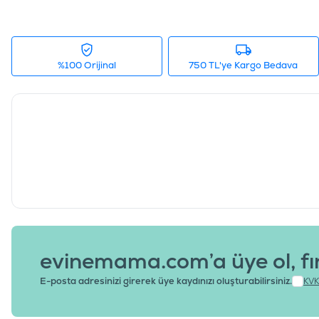
%100 Orijinal
750 TL'ye Kargo Bedava
evinemama.com’a üye ol, fı
E-posta adresinizi girerek üye kaydınızı oluşturabilirsiniz.
KVK