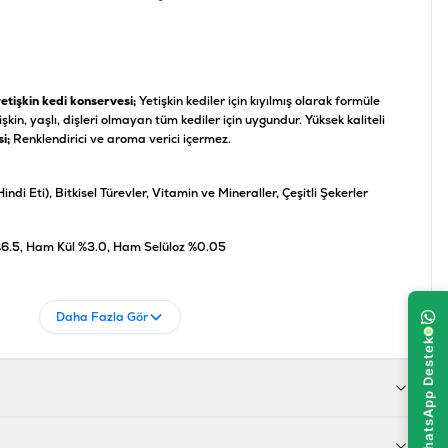
yetişkin kedi konservesi;
Yetişkin kediler için kıyılmış olarak formüle
kin, yaşlı, dişleri olmayan tüm kediler için uygundur. Yüksek kaliteli
si;
Renklendirici ve aroma verici içermez.
di Eti), Bitkisel Türevler, Vitamin ve Mineraller, Çeşitli Şekerler
%6.5, Ham Kül %3.0, Ham Selüloz %0.05
 IU/kg, Mangan 1.8 IU/kg, A Vitamini 850 IU/kg, D3 Vitamini 130
Daha Fazla Gör
.6 IU/kg, Taurin 530 IU/kg
8690632660080
2277200