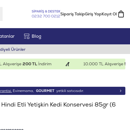
SİPARİŞ & DESTEK
Sipariş Takip
Giriş Yap
Kayıt Ol
0232 700 0212
atanlar
Blog
diyeli Ürünler
şverişe
200 TL
İndirim
10.000 TL Alışverişe
500 TL
rantisi.
Evinemama,
GOURMET
yetkili satıcısıdır.
Hindi Etli Yetişkin Kedi Konservesi 85gr (6