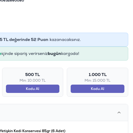
90632660080
5
TL değerinde
52
Puan
kazanacaksınız.
e
içinde sipariş verirseniz
bugün
kargoda!
500 TL
1.000 TL
Min: 10.000 TL
Min: 15.000 TL
Kodu Al
Kodu Al
 Yetişkin Kedi Konservesi 85gr (6 Adet)