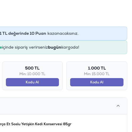
1
TL değerinde
10
Puan
kazanacaksınız.
e
içinde sipariş verirseniz
bugün
kargoda!
500 TL
1.000 TL
Min: 10.000 TL
Min: 15.000 TL
Kodu Al
Kodu Al
ça Et Soslu Yetişkin Kedi Konservesi 85gr