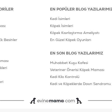
ORILER
EN POPÜLER BLOG YAZILARIMI
Kedi İsimleri
ası
Köpek İsimleri
Köpek Kısırlaştırma Ameliyatı
Ek Besinler
En Güzel Köpek Oyunları
EN SON BLOG YAZILARIMIZ
aması
Muhabbet Kuşu Kafesi
leri
Veteriner Önerisi Köpek Maması
Kedi Kilo Kontrolü
ri
Kedi ve Köpeklerde Down Sendromu