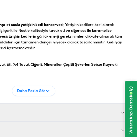
ça et soslu yetişkin kedi konservesi
; Yetişkin kedilere özel olarak
ş içerik ile Nestle kalitesiyle tavuk eti ve ciğer sos ile karamelize
vesi;
Erişkin kedilerin günlük enerji gereksinimleri dikkate alınarak tüm
maddeleri için tamamen dengeli yiyecek olarak tasarlanmıştır.
Kedi yaş
erici içermemektedir.
vuk Eti, %4 Tavuk Ciğeri), Mineraller, Çeşitli Şekerler, Sebze Kaynaklı
,00, Ham Selüloz %0,50, Su %81,50, Ham Kül %2,50, A Vitamini 1415
Daha Fazla Gör
613032814601
2417783