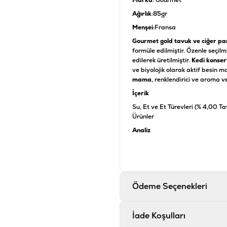
Marka
: Gourmet
Ağırlık
:85gr
Menşei
:Fransa
Gourmet gold tavuk ve ciğer par
formüle edilmiştir. Özenle seçilmi
edilerek üretilmiştir.
Kedi konser
ve biyolojik olarak aktif besin 
mama
, renklendirici ve aroma v
İçerik
Su, Et ve Et Türevleri (% 4,00 Ta
Ürünler
Analiz
Ham Protein %11,50, Ham Yağ %4
IU/kg, D3 Vitamini 220 mg/kg
Ürün Filtreleri
Ödeme Seçenekleri
Barkod
:
7
Tedarikçi Ürün Kodu
:
1
İade Koşulları