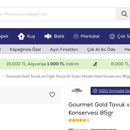
öpek
Kuş
Balık
Markalar
Çok S
l
Köpeğinize Özel
Ayın Fırsatları
Çok Al Az Öde
He
15.000 TL Alışverişe
1.000 TL
İndirim
6.000 TL Alış
Gourmet Gold Tavuk ve Ciğer Parça Et Soslu Yetişkin Kedi Konservesi 85g
%100 Orijinallik Ga
Gourmet Gold Tavuk ve
Konservesi 85gr
(1)