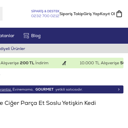
SİPARİŞ & DESTEK
Sipariş Takip
Giriş Yap
Kayıt Ol
0232 700 0212
atanlar
Blog
diyeli Ürünler
verişe
200 TL
İndirim
10.000 TL Alışverişe
500 TL
İ
r
rantisi.
Evinemama,
GOURMET
yetkili satıcısıdır.
 Ciğer Parça Et Soslu Yetişkin Kedi