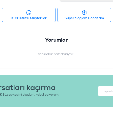
%100 Mutlu Müşteriler
Süper Sağlam Gönderim
Yorumlar
Yorumlar hazırlanıyor...
rsatları kaçırma
K Sözleşmesi'ni
okudum, kabul ediyorum.