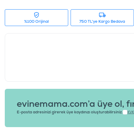
%100 Orijinal
750 TL'ye Kargo Bedava
evinemama.com’a üye ol, fı
E-posta adresinizi girerek üye kaydınızı oluşturabilirsiniz.
KVK