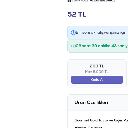
BARKOD:
7613032814601
52
TL
Bir sonraki alışverişiniz için
03 saat 39 dakika 42 saniy
200 TL
Min: 6.000 TL
Kodu Al
Ürün Özellikleri
Gourmet Gold Tavuk ve Ciğer Par