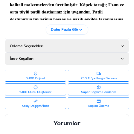
kaliteli malzemelerden üretilmiştir.
Köpek tarağı
; Uzun ve
orta tüylü patili dostlarınız için uygundur. Patili
dostunuzun tüylerinin hassas ve nazik şekilde taranmasına
katkı sağlamaktadır.
Daha Fazla Gör
Ürün Filtreleri
Barkod
:
8010690056487
Ödeme Seçenekleri
Tedarikçi Ürün Kodu
:
KP0076
İade Koşulları
%100 Orijinal
750 TL'ye Kargo Bedava
%100 Mutlu Müşteriler
Süper Sağlam Gönderim
Kolay Değişim/İade
Kapıda Ödeme
Yorumlar