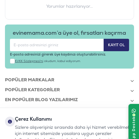
Yorumlar hazırlanıyor...
evinemama.com’a üye ol, fırsatları kaçırma
KAYIT OL
E-posta adresinizi girerek üye kaydınızı oluşturabilirsiniz.
KVKK Sözleşmesi'ni
okudum, kabul ediyorum.
POPÜLER MARKALAR
POPÜLER KATEGORILER
EN POPÜLER BLOG YAZILARIMIZ
EN SON BLOG YAZILARIMIZ
Çerez Kullanımı
KURUMSAL
Sizlere alışverişiniz sırasında daha iyi hizmet verebilmek
için internet sitemizde yasalara uygun çerezler