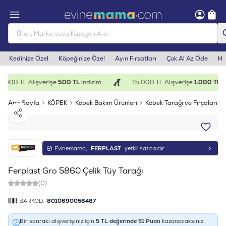
Kedinize Özel
Köpeğinize Özel
Ayın Fırsatları
Çok Al Az Öde
He
.000 TL Alışverişe
500 TL
İndirim
15.000 TL Alışverişe
1.000 TL
İn
Ana Sayfa
KÖPEK
Köpek Bakım Ürünleri
Köpek Tarağı ve Fırçaları
Paylaş
Evinemama,
FERPLAST
yetkili satıcısıdır.
Ferplast Gro 5860 Çelik Tüy Tarağı
(0)
BARKOD:
8010690056487
Bir sonraki alışverişiniz için
5
TL değerinde
51
Puan
kazanacaksınız.