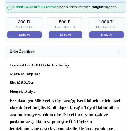
10 saat 24 dakika 23 saniye
içinde sipariş verirseniz
bugün
kargoda!
200 TL
500 TL
1.000 TL
Min: 6.000 TL
Min: 10.000 TL
Min: 15.000 TL
Kodu Al
Kodu Al
Kodu Al
Ürün Özellikleri
Ferplast Gro 5860 Çelik Tüy Tarağı
Marka
:Ferplast
Ebat
:19.5x3cm
: İtalya
Menşei
Ferplast gro 5860 çelik tüy tarağı;
Kedi köpekler için özel
olarak üretilmiştir.
Kedi köpek tarağı;
Tüy dökümünü en
aza indirmeye yardımcıdır.
Telleri ince, yumuşak ve
paslanmaz çelikten yapılmıştır.
Ölü tüylerin
temizlenmesine destek vermektedir. Ürün dayanıklı ve