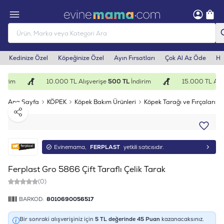
Kedinize Özel
Köpeğinize Özel
Ayın Fırsatları
Çok Al Az Öde
He
dirim
10.000 TL Alışverişe
500 TL
İndirim
15.000 TL Alış
Ana Sayfa
KÖPEK
Köpek Bakım Ürünleri
Köpek Tarağı ve Fırçaları
Paylaş
Evinemama,
FERPLAST
yetkili satıcısıdır.
Ferplast Gro 5866 Çift Taraflı Çelik Tarak
(0)
BARKOD:
8010690056517
Bir sonraki alışverişiniz için
5
TL değerinde
45
Puan
kazanacaksınız.