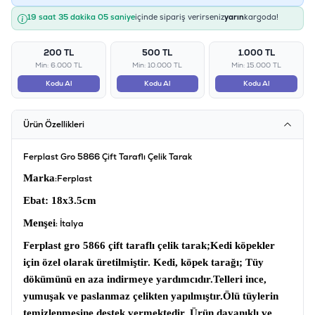
19 saat 35 dakika 05 saniye
içinde sipariş verirseniz
yarın
kargoda!
200 TL
500 TL
1.000 TL
Min: 6.000 TL
Min: 10.000 TL
Min: 15.000 TL
Kodu Al
Kodu Al
Kodu Al
Ürün Özellikleri
Ferplast Gro 5866 Çift Taraflı Çelik Tarak
Marka
:Ferplast
Ebat
: 18x3.5cm
Menşei
: İtalya
Ferplast gro 5866 çift taraflı çelik tarak;
Kedi köpekler
için özel olarak üretilmiştir.
Kedi, köpek tarağı;
Tüy
dökümünü en aza indirmeye yardımcıdır.
Telleri ince,
yumuşak ve paslanmaz çelikten yapılmıştır.
Ölü tüylerin
temizlenmesine destek vermektedir. Ürün dayanıklı ve