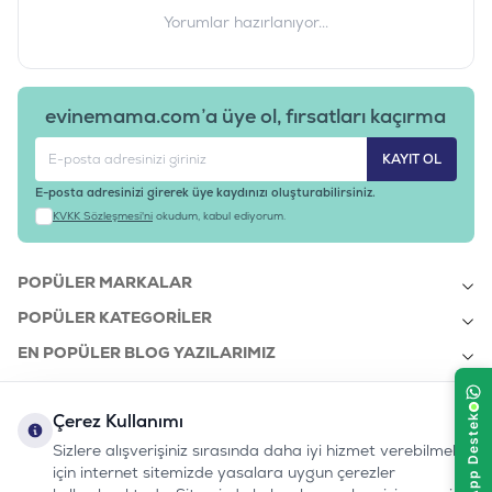
Yorumlar hazırlanıyor...
evinemama.com’a üye ol, fırsatları kaçırma
KAYIT OL
E-posta adresinizi girerek üye kaydınızı oluşturabilirsiniz.
KVKK Sözleşmesi'ni
okudum, kabul ediyorum.
POPÜLER MARKALAR
POPÜLER KATEGORILER
EN POPÜLER BLOG YAZILARIMIZ
EN SON BLOG YAZILARIMIZ
Çerez Kullanımı
KURUMSAL
Sizlere alışverişiniz sırasında daha iyi hizmet verebilmek
için internet sitemizde yasalara uygun çerezler