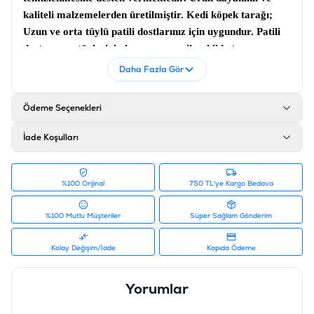
kaliteli malzemelerden üretilmiştir.
Kedi köpek tarağı
;
Uzun ve orta tüylü patili dostlarınız için uygundur. Patili
dostunuzun tüylerinin hassas ve nazik şekilde taranmasına
katkı sağlamaktadır.
Daha Fazla Gör
Ürün Filtreleri
Barkod
:
8010690056517
Ödeme Seçenekleri
Tedarikçi Ürün Kodu
:
KP0078
İade Koşulları
%100 Orijinal
750 TL'ye Kargo Bedava
%100 Mutlu Müşteriler
Süper Sağlam Gönderim
Kolay Değişim/İade
Kapıda Ödeme
Yorumlar