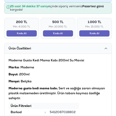
25 saat 34 dakika 37 saniye
içinde sipariş verirseniz
Pazartesi günü
kargoda!
200 TL
500 TL
1.000 TL
Min: 6.000 TL
Min: 10.000 TL
Min: 15.000 TL
Kodu Al
Kodu Al
Kodu Al
Ürün Özellikleri
Moderna Gusto Kedi Mama Kabı 200ml Su Mavisi
Marka
: Moderna
Boyut
: 200ml
Menşei
: Belçika
Moderna gusto kedi mama kabı
; Sert ve sağlığa zararı olmayan
plastik malzemeden üretilmiştir. Ürün tabanı kaymaz özelliğe
sahiptir.
Ürün Filtreleri
Barkod
:
5412087018802