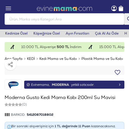
Kedinize Özel
Köpeğinize Özel
Ayın Fırsatları
Çok Al Az Öde
He
im
10.000 TL Alışverişe
500 TL
İndirim
15.000 TL Alışver
Ana Sayfa
KEDİ
Kedi Mama ve Su Kabı
Plastik Mama ve Su Kabı
Paylaş
Evinemama,
MODERNA
yetkili satıcısıdır.
Moderna Gusto Kedi Mama Kabı 200ml Su Mavisi
(0)
BARKOD:
5412087018802
Bir sonraki alışverişiniz için
1
TL değerinde
11
Puan
kazanacaksınız.