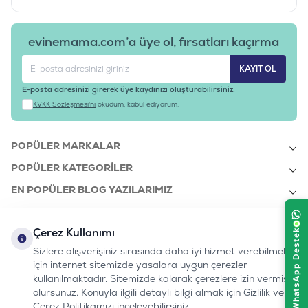
evinemama.com’a üye ol, fırsatları kaçırma
KAYIT OL
E-posta adresinizi girerek üye kaydınızı oluşturabilirsiniz.
KVKK Sözleşmesi'ni
okudum, kabul ediyorum.
POPÜLER MARKALAR
POPÜLER KATEGORILER
EN POPÜLER BLOG YAZILARIMIZ
EN SON BLOG YAZILARIMIZ
Çerez Kullanımı
KURUMSAL
Sizlere alışverişiniz sırasında daha iyi hizmet verebilmek
için internet sitemizde yasalara uygun çerezler
kullanılmaktadır. Sitemizde kalarak çerezlere izin vermiş
bizi takip edin:
olursunuz. Konuyla ilgili detaylı bilgi almak için Gizlilik ve
0232 7000 212
%100 MUTLU
Instagram
Youtube
Tiktok
Facebook
Linkedin
Çerez Politikamızı inceleyebilirsiniz.
www.evinemama.com