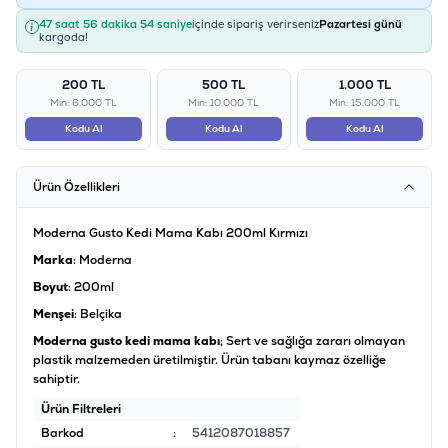
47 saat 56 dakika 54 saniye
içinde sipariş verirseniz
Pazartesi günü
kargoda!
200 TL
500 TL
1.000 TL
Min: 6.000 TL
Min: 10.000 TL
Min: 15.000 TL
Kodu Al
Kodu Al
Kodu Al
Ürün Özellikleri
Moderna Gusto Kedi Mama Kabı 200ml Kırmızı
Marka
: Moderna
Boyut
: 200ml
Menşei
: Belçika
Moderna gusto kedi mama kabı
; Sert ve sağlığa zararı olmayan
plastik malzemeden üretilmiştir. Ürün tabanı kaymaz özelliğe
sahiptir.
Ürün Filtreleri
Barkod
:
5412087018857