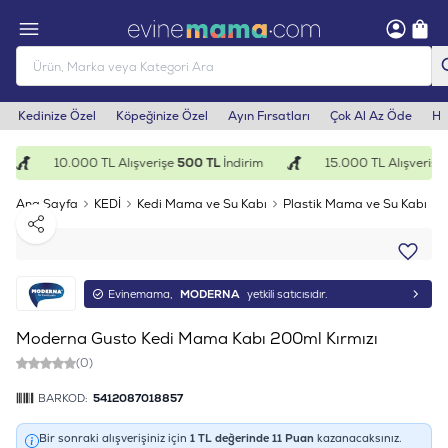
Kedinize Özel
Köpeğinize Özel
Ayın Fırsatları
Çok Al Az Öde
He
10.000 TL Alışverişe
500 TL
İndirim
15.000 TL Alışverişe
Ana Sayfa
KEDİ
Kedi Mama ve Su Kabı
Plastik Mama ve Su Kabı
Paylaş
Evinemama,
MODERNA
yetkili satıcısıdır.
Moderna Gusto Kedi Mama Kabı 200ml Kırmızı
(0)
BARKOD:
5412087018857
Bir sonraki alışverişiniz için
1
TL değerinde
11
Puan
kazanacaksınız.