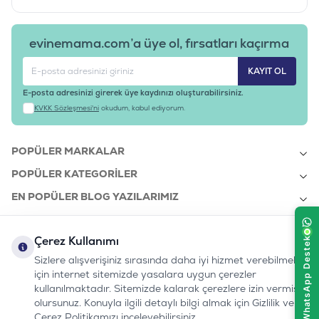
evinemama.com’a üye ol, fırsatları kaçırma
KAYIT OL
E-posta adresinizi girerek üye kaydınızı oluşturabilirsiniz.
KVKK Sözleşmesi'ni
okudum, kabul ediyorum.
POPÜLER MARKALAR
POPÜLER KATEGORILER
EN POPÜLER BLOG YAZILARIMIZ
EN SON BLOG YAZILARIMIZ
Çerez Kullanımı
KURUMSAL
Sizlere alışverişiniz sırasında daha iyi hizmet verebilmek
için internet sitemizde yasalara uygun çerezler
kullanılmaktadır. Sitemizde kalarak çerezlere izin vermiş
bizi takip edin:
olursunuz. Konuyla ilgili detaylı bilgi almak için Gizlilik ve
0232 7000 212
%100 MUTLU
Instagram
Youtube
Tiktok
Facebook
Linkedin
Çerez Politikamızı inceleyebilirsiniz.
www.evinemama.com