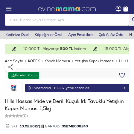
Kedinize Özel
Köpeğinize Özel
Ayın Fırsatları
Çok Al Az Öde
He
im
10.000 TL Alışverişe
500 TL
İndirim
15.000 TL Alışver
Ana Sayfa
KÖPEK
Köpek Maması
Yetişkin Köpek Maması
Hills Ha
Paylaş
Ücretsiz Kargo
Evinemama,
HILLS
yetkili satıcısıdır.
Hills Hassas Mide ve Derili Küçük Irk Tavuklu Yetişkin
Köpek Maması 1,5kg
(0)
SKT:
10.02.2027
BARKOD:
052742008240