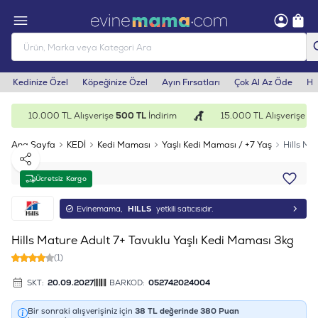
Kedinize Özel
Köpeğinize Özel
Ayın Fırsatları
Çok Al Az Öde
He
10.000 TL Alışverişe
500 TL
İndirim
15.000 TL Alışverişe
1.0
Ana Sayfa
KEDİ
Kedi Maması
Yaşlı Kedi Maması / +7 Yaş
Hills Ma
Paylaş
Ücretsiz Kargo
Evinemama,
HILLS
yetkili satıcısıdır.
Hills Mature Adult 7+ Tavuklu Yaşlı Kedi Maması 3kg
(1)
SKT:
20.09.2027
BARKOD:
052742024004
Bir sonraki alışverişiniz için
38
TL değerinde
380
Puan