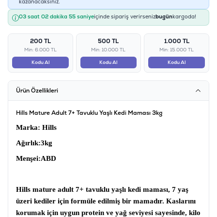
kazanacaksınız.
03 saat 02 dakika 54 saniye
içinde sipariş verirseniz
bugün
kargoda!
200 TL
500 TL
1.000 TL
Min: 6.000 TL
Min: 10.000 TL
Min: 15.000 TL
Kodu Al
Kodu Al
Kodu Al
Ürün Özellikleri
Hills Mature Adult 7+ Tavuklu Yaşlı Kedi Maması 3kg
Marka
: Hills
Ağırlık
:3kg
Menşei
:ABD
Hills mature adult 7+ tavuklu yaşlı kedi maması
, 7 yaş
üzeri kediler için formüle edilmiş bir mamadır. Kaslarını
korumak için uygun protein ve yağ seviyesi sayesinde, kilo