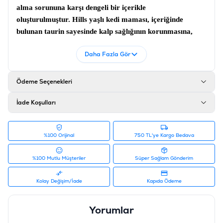
alma sorununa karşı dengeli bir içerikle
oluşturulmuştur.
Hills yaşlı kedi maması,
içeriğinde
bulunan taurin sayesinde kalp sağlığının korunmasına,
balık yağı sayesinde ise sağlıklı deri ve parlak tüylerinin
Daha Fazla Gör
olmasına destek vermektedir.
Kedi maması;
İçerdiği
düşük fosfor seviyesi sayesinde böbrek yetmezliği riskini
azaltmaya yardımcı olurken idrarda taş oluşumunu
Ödeme Seçenekleri
önlemektedir.
İade Koşulları
İçerik
%100 Orijinal
750 TL'ye Kargo Bedava
Tavuk Ve Hindi Unu, Buğday, Mısır, Mısır Glüten
Unu, Hayvansal Yağ, Pirinç, Dijest, Mineraller, Keten
%100 Mutlu Müşteriler
Süper Sağlam Gönderim
Tohumu, Balık Yağı, Bitkisel Yağ
Kolay Değişim/İade
Kapıda Ödeme
Analiz
Yorumlar
Protein %32.9, Yağ %18.5, Kül %5.6, Ham Selüloz
%1.3, Karbonhidrat / NFE %41.7, Kalsiyum