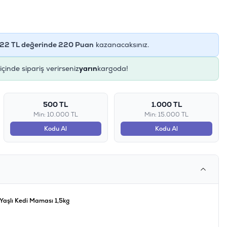
22
TL değerinde
220
Puan
kazanacaksınız.
e
içinde sipariş verirseniz
yarın
kargoda!
500 TL
1.000 TL
Min: 10.000 TL
Min: 15.000 TL
Kodu Al
Kodu Al
ı Yaşlı Kedi Maması 1,5kg