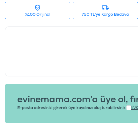
%100 Orijinal
750 TL'ye Kargo Bedava
evinemama.com’a üye ol, fı
E-posta adresinizi girerek üye kaydınızı oluşturabilirsiniz.
KVK