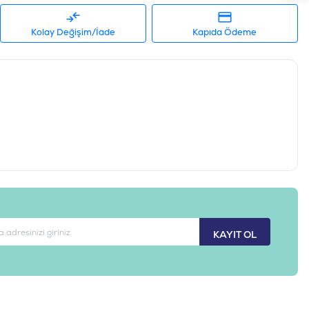
idrat (NFE) %35 ,4 E Vitamini 650 mg/kg
Kolay Değişim/İade
Kapıda Ödeme
 %0.69 Kalsiyum %0.82 Magnezyum %0.06 Nem %6 Omega-3
 yağ asitleri %3.04 Potasyum %0.77 Protein %31.9 Sodyum
alıklı, Ton Balıklı
52742023212
10-604101
KAYIT OL