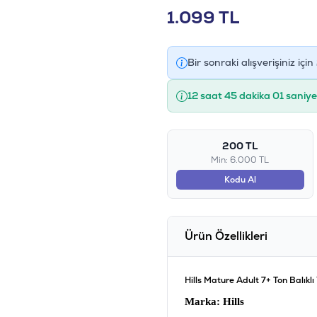
1.099
TL
Bir sonraki alışverişiniz için
12 saat 45 dakika 00 saniy
200 TL
Min: 6.000 TL
Kodu Al
Ürün Özellikleri
Hills Mature Adult 7+ Ton Balıkl
Marka
: Hills