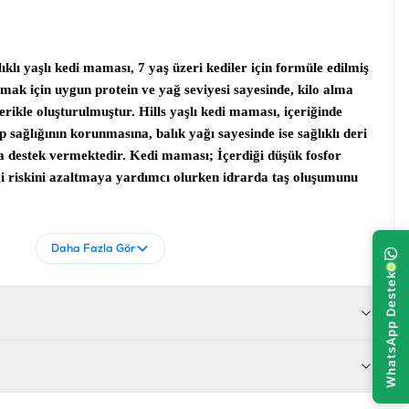
lıklı yaşlı kedi maması
, 7 yaş üzeri kediler için formüle edilmiş
ak için uygun protein ve yağ seviyesi sayesinde, kilo alma
çerikle oluşturulmuştur.
Hills yaşlı kedi maması,
içeriğinde
 sağlığının korunmasına, balık yağı sayesinde ise sağlıklı deri
na destek vermektedir.
Kedi maması;
İçerdiği düşük fosfor
ği riskini azaltmaya yardımcı olurken idrarda taş oluşumunu
Daha Fazla Gör
irinç Unu Tavuk Ve Hindi Yemi Mısır Gluten Yemi Mısır Unu
ijest Potasyum Klorid Kurutulmuş Pancar Küspesi Kalsiyum
 Hidroklorid Tuz Taurin L-Tritofan Vitaminler Ve İz
ıştırılmış Tosoferoller Sitrik Asit Ve Kuşburnu Özü İle
 karoten 1.5 mg/kg C Vitamini 70 mg/kg D Vitamini 605 IU/kg