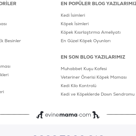
ORILER
EN POPÜLER BLOG YAZILARIMI
Kedi İsimleri
ası
Köpek İsimleri
Köpek Kısırlaştırma Ameliyatı
Ek Besinler
En Güzel Köpek Oyunları
EN SON BLOG YAZILARIMIZ
aması
Muhabbet Kuşu Kafesi
leri
Veteriner Önerisi Köpek Maması
Kedi Kilo Kontrolü
ri
Kedi ve Köpeklerde Down Sendromu