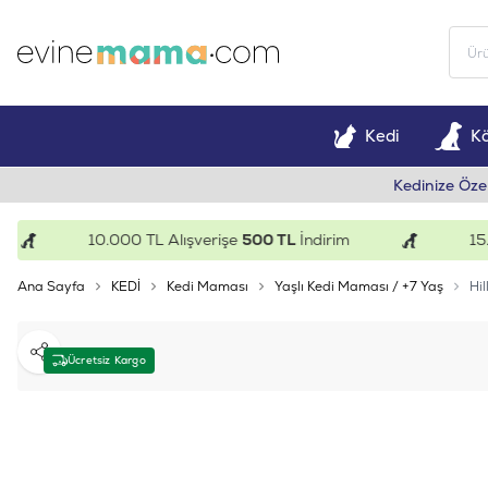
Kedi
K
Kedinize Öze
10.000 TL Alışverişe
500 TL
İndirim
15.000
Ana Sayfa
KEDİ
Kedi Maması
Yaşlı Kedi Maması / +7 Yaş
Hil
Paylaş
Ücretsiz Kargo