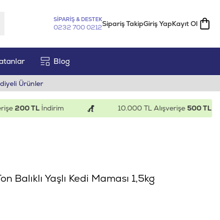
SİPARİŞ & DESTEK
Sipariş Takip
Giriş Yap
Kayıt Ol
0232 700 0212
atanlar
Blog
diyeli Ürünler
e
200 TL
İndirim
10.000 TL Alışverişe
500 TL
İndiri
Ton Balıklı Yaşlı Kedi Maması 1,5kg