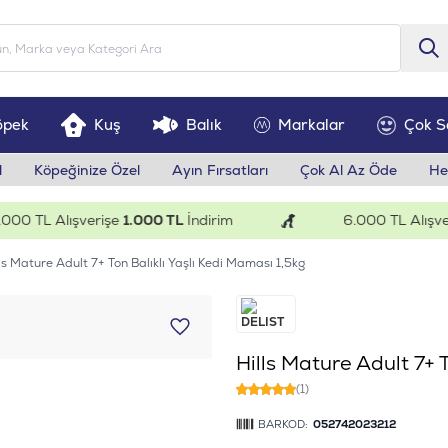
öpek
Kuş
Balık
Markalar
Çok S
l
Köpeğinize Özel
Ayın Fırsatları
Çok Al Az Öde
He
 TL Alışverişe
1.000 TL
İndirim
6.000 TL Alışveriş
ls Mature Adult 7+ Ton Balıklı Yaşlı Kedi Maması 1,5kg
Hills Mature Adult 7+ 
(1)
BARKOD:
052742023212