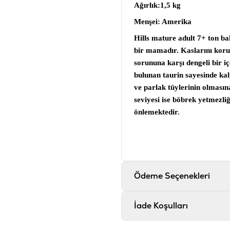
Ağırlık
:1,5 kg
Menşei
: Amerika
Hills mature adult 7+ ton ba
bir mamadır. Kaslarını korum
sorununa karşı dengeli bir i
bulunan taurin sayesinde kalp
ve parlak tüylerinin olması
seviyesi ise böbrek yetmezli
önlemektedir.
İçerik
Ton Balığı (Minimum %8): P
Hayvansal Yağ Ton Balığı D
Karbonat Balık Yağı L-Lizin
Ödeme Seçenekleri
Elementler. Doğal Olarak Kar
Korunmaktadır
İade Koşulları
Analiz
A Vitamini 5875 IU/kg Beta