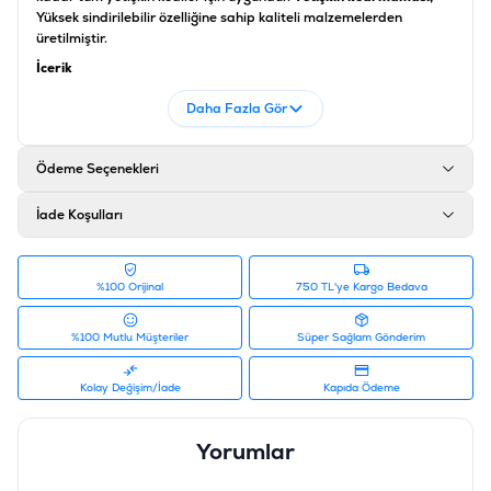
Yüksek sindirilebilir özelliğine sahip kaliteli malzemelerden
üretilmiştir.
İçerik
Tavuk ve hindi unu, mısır, pirinç, hayvansal yağ, mısır glüten unu,
Daha Fazla Gör
ton balığı unu, mineraller, kurutulmuş pancar küspesi, dijest, balık
yağı.
Ödeme Seçenekleri
Ürün Filtreleri
İçerik
:
Balıklı, Ton Balıklı
İade Koşulları
Barkod
:
052742023724
Tedarikçi Ürün Kodu
:
610-604073
Ürün Etiketleri
%100 Orijinal
750 TL'ye Kargo Bedava
#hills kedi maması
%100 Mutlu Müşteriler
Süper Sağlam Gönderim
Kolay Değişim/İade
Kapıda Ödeme
Yorumlar