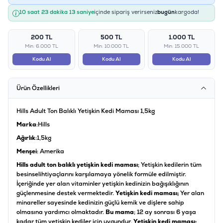
10 saat 23 dakika 13 saniye
içinde sipariş verirseniz
bugün
kargoda!
200 TL
500 TL
1.000 TL
Min: 6.000 TL
Min: 10.000 TL
Min: 15.000 TL
Kodu Al
Kodu Al
Kodu Al
Ürün Özellikleri
Hills Adult Ton Balıklı Yetişkin Kedi Maması 1,5kg
Marka
:Hills
Ağırlık
:1,5kg
Menşei
: Amerika
Hills adult ton balıklı yetişkin kedi maması
; Yetişkin kedilerin tüm
besinsel
ihtiyaçlarını karşılamaya yönelik formüle edilmiştir.
İçeriğinde yer alan vitaminler yetişkin kedinizin bağışıklığının
güçlenmesine destek vermektedir.
Yetişkin kedi maması;
Yer alan
minareller sayesinde kedinizin güçlü kemik ve dişlere sahip
olmasına yardımcı olmaktadır.
Bu mama
; 12 ay sonrası 6 yaşa
kadar tüm yetişkin kediler için uygundur.
Yetişkin kedi maması;