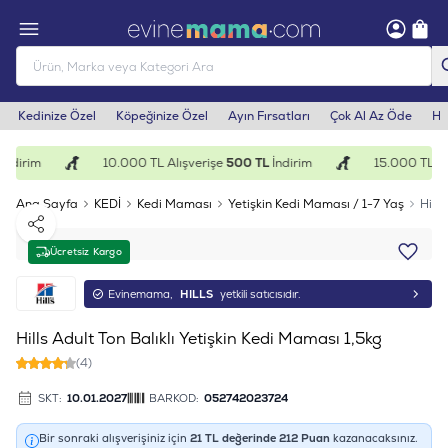
Kedinize Özel
Köpeğinize Özel
Ayın Fırsatları
Çok Al Az Öde
He
ndirim
10.000 TL Alışverişe
500 TL
İndirim
15.000 TL Alı
Ana Sayfa
KEDİ
Kedi Maması
Yetişkin Kedi Maması / 1-7 Yaş
Hills
Paylaş
Ücretsiz Kargo
Evinemama,
HILLS
yetkili satıcısıdır.
Hills Adult Ton Balıklı Yetişkin Kedi Maması 1,5kg
(4)
SKT:
10.01.2027
BARKOD:
052742023724
Bir sonraki alışverişiniz için
21
TL değerinde
212
Puan
kazanacaksınız.