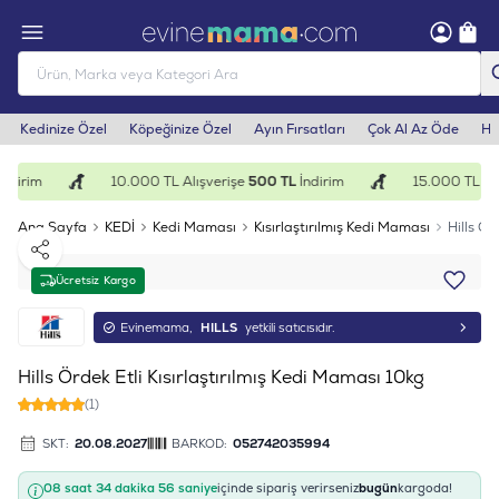
Kedinize Özel
Köpeğinize Özel
Ayın Fırsatları
Çok Al Az Öde
He
ndirim
10.000 TL Alışverişe
500 TL
İndirim
15.000 TL Alı
Ana Sayfa
KEDİ
Kedi Maması
Kısırlaştırılmış Kedi Maması
Hills Ör
Paylaş
Ücretsiz Kargo
Evinemama,
HILLS
yetkili satıcısıdır.
Hills Ördek Etli Kısırlaştırılmış Kedi Maması 10kg
(1)
SKT:
20.08.2027
BARKOD:
052742035994
08 saat 34 dakika 55 saniye
içinde sipariş verirseniz
bugün
kargoda!