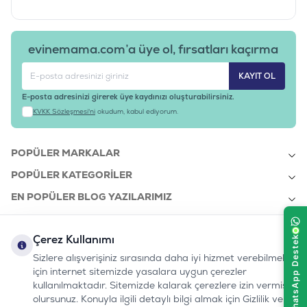
evinemama.com’a üye ol, fırsatları kaçırma
KAYIT OL
E-posta adresinizi girerek üye kaydınızı oluşturabilirsiniz.
KVKK Sözleşmesi'ni
okudum, kabul ediyorum.
POPÜLER MARKALAR
POPÜLER KATEGORILER
EN POPÜLER BLOG YAZILARIMIZ
EN SON BLOG YAZILARIMIZ
Çerez Kullanımı
KURUMSAL
Sizlere alışverişiniz sırasında daha iyi hizmet verebilmek
için internet sitemizde yasalara uygun çerezler
kullanılmaktadır. Sitemizde kalarak çerezlere izin vermiş
bizi takip edin:
olursunuz. Konuyla ilgili detaylı bilgi almak için Gizlilik ve
0232 7000 212