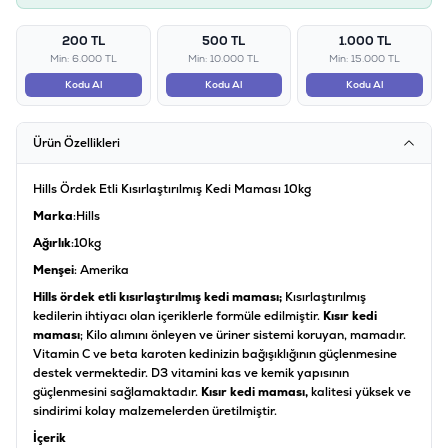
200 TL
500 TL
1.000 TL
Min: 6.000 TL
Min: 10.000 TL
Min: 15.000 TL
Kodu Al
Kodu Al
Kodu Al
Ürün Özellikleri
Hills Ördek Etli Kısırlaştırılmış Kedi Maması 10kg
Marka
:Hills
Ağırlık
:10kg
Menşei
:
Amerika
Hills ördek etli kısırlaştırılmış kedi maması;
Kısırlaştırılmış
kedilerin ihtiyacı olan içeriklerle formüle edilmiştir.
Kısır kedi
maması
; Kilo alımını önleyen ve üriner sistemi koruyan, mamadır.
Vitamin C ve beta karoten kedinizin bağışıklığının güçlenmesine
destek vermektedir. D3 vitamini kas ve kemik yapısının
güçlenmesini sağlamaktadır.
Kısır kedi maması,
kalitesi yüksek ve
sindirimi kolay malzemelerden üretilmiştir.
İçerik