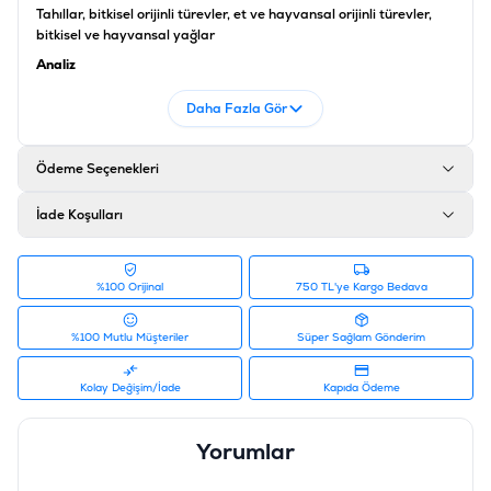
Tahıllar, bitkisel orijinli türevler, et ve hayvansal orijinli türevler,
bitkisel ve hayvansal yağlar
Analiz
Ham Protein %9.0 Ham Yağlar %5.5 Ham Kül %1.7 Ham Lif % 0.2
Daha Fazla Gör
Nem %22.5
Ürün Filtreleri
Ödeme Seçenekleri
Barkod
:
5425007387858
Tedarikçi Ürün Kodu
:
6154
İade Koşulları
%100 Orijinal
750 TL'ye Kargo Bedava
%100 Mutlu Müşteriler
Süper Sağlam Gönderim
Kolay Değişim/İade
Kapıda Ödeme
Yorumlar