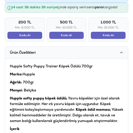
14 saat 38 dakika 38 saniye
içinde sipariş verirseniz
yarın
kargoda!
200 TL
500 TL
1.000 TL
Min: 6.000 TL
Min: 10.000 TL
Min: 15.000 TL
Kodu Al
Kodu Al
Kodu Al
Ürün Özellikleri
Hupple Softy Puppy Trainer Köpek Ödülü 700gr
Marka
:Hupple
Ağırlık:
700gr
Menşei
: Belçika
Hupple softy puppy köpek ödülü;
Yavru köpekler için özel olarak
formüle edilmiştir. Her ırk yavru köpek için uygundur. Köpek
eğitimini kolaylaştırmaya yardımcıdır.
Köpek ödül maması;
Yüksek
kaliteli hammaddeler ile üretilmiştir. Dolgu olarak et, tavuk ve
somon balığı kullanılarak güçlendirilmiş yumuşak atıştırmalıktır.
İçerik