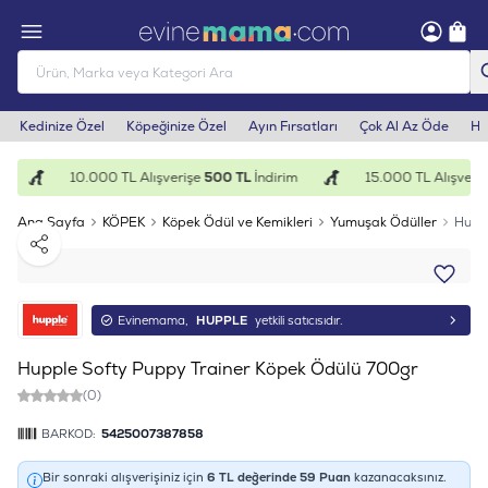
Kedinize Özel
Köpeğinize Özel
Ayın Fırsatları
Çok Al Az Öde
He
10.000 TL Alışverişe
500 TL
İndirim
15.000 TL Alışveriş
Ana Sayfa
KÖPEK
Köpek Ödül ve Kemikleri
Yumuşak Ödüller
Hupp
Paylaş
Evinemama,
HUPPLE
yetkili satıcısıdır.
Hupple Softy Puppy Trainer Köpek Ödülü 700gr
(0)
BARKOD:
5425007387858
Bir sonraki alışverişiniz için
6
TL değerinde
59
Puan
kazanacaksınız.