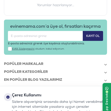
Yorumlar hazırlanıyor...
evinemama.com’a üye ol, fırsatları kaçırma
KAYIT OL
E-posta adresinizi girerek üye kaydınızı oluşturabilirsiniz.
KVKK Sözleşmesi'ni
okudum, kabul ediyorum.
POPÜLER MARKALAR
POPÜLER KATEGORILER
EN POPÜLER BLOG YAZILARIMIZ
EN SON BLOG YAZILARIMIZ
Çerez Kullanımı
KURUMSAL
Sizlere alışverişiniz sırasında daha iyi hizmet verebilmek
için internet sitemizde yasalara uygun çerezler