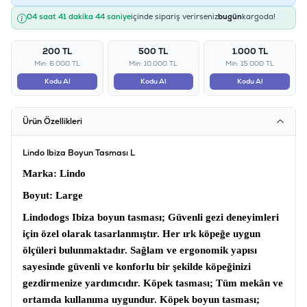
04 saat 41 dakika 43 saniye
içinde sipariş verirseniz
bugün
kargoda!
200 TL
500 TL
1.000 TL
Min: 6.000 TL
Min: 10.000 TL
Min: 15.000 TL
Kodu Al
Kodu Al
Kodu Al
Ürün Özellikleri
Lindo Ibiza Boyun Tasması L
Marka
: Lindo
Boyut
: Large
Lindodogs Ibiza boyun tasması
; Güvenli gezi deneyimleri
için özel olarak tasarlanmıştır. Her ırk köpeğe uygun
ölçüleri bulunmaktadır. Sağlam ve ergonomik yapısı
sayesinde güvenli ve konforlu bir şekilde köpeğinizi
gezdirmenize yardımcıdır.
Köpek tasması
; Tüm mekân ve
ortamda kullanıma uygundur.
Köpek boyun tasması
;