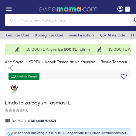
Kedinize Özel
Köpeğinize Özel
Ayın Fırsatları
Çok Al Az Öde
He
irim
10.000 TL Alışverişe
500 TL
İndirim
15.000 TL Alışv
Ana Sayfa
KÖPEK
Köpek Tasmaları ve Kayışları
Boyun Tasması
Li
Paylaş
Ücretsiz Kargo
Lindo Ibiza Boyun Tasması L
(0)
BARKOD:
8684438705571
Bir sonraki alışverişiniz için
15
TL değerinde
150
Puan
kazanacaksınız.