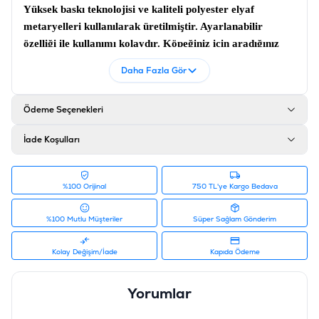
Yüksek baskı teknolojisi ve kaliteli polyester elyaf
metaryelleri kullanılarak üretilmiştir. Ayarlanabilir
özelliği ile kullanımı kolaydır. Köpeğiniz için aradığınız
hem işlevsel hem de estetik özelliklerin tamamını bir
Daha Fazla Gör
tasmada bulabileceğiniz özel bir aksesuardır. Lindodogs
Ibiza Boyun Tasması aynı zamanda Ibiza Göğüs Tasması
Ödeme Seçenekleri
ve Ibiza Gezdirme Tasması ile bir set oluşturabilirsiniz.
Ürün Filtreleri
İade Koşulları
Barkod
:
8684438705571
Tedarikçi Ürün Kodu
:
IBZ03
%100 Orijinal
750 TL'ye Kargo Bedava
%100 Mutlu Müşteriler
Süper Sağlam Gönderim
Kolay Değişim/İade
Kapıda Ödeme
Yorumlar