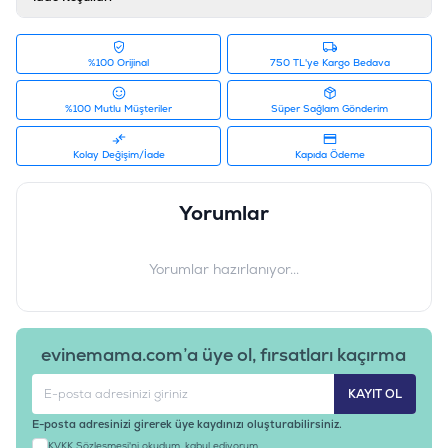
%100 Orijinal
750 TL'ye Kargo Bedava
%100 Mutlu Müşteriler
Süper Sağlam Gönderim
Kolay Değişim/İade
Kapıda Ödeme
Yorumlar
Yorumlar hazırlanıyor...
evinemama.com’a üye ol, fırsatları kaçırma
KAYIT OL
E-posta adresinizi girerek üye kaydınızı oluşturabilirsiniz.
KVKK Sözleşmesi'ni
okudum, kabul ediyorum.