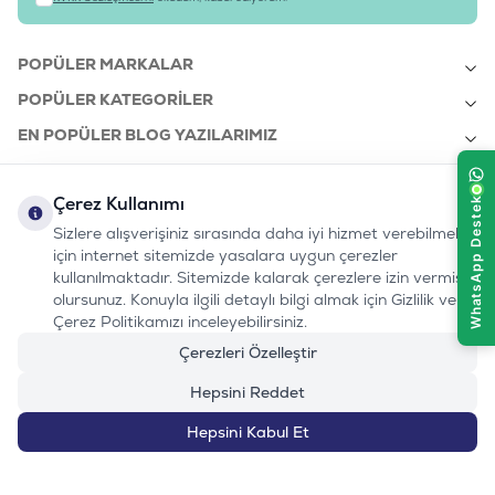
POPÜLER MARKALAR
POPÜLER KATEGORILER
EN POPÜLER BLOG YAZILARIMIZ
EN SON BLOG YAZILARIMIZ
Çerez Kullanımı
KURUMSAL
Sizlere alışverişiniz sırasında daha iyi hizmet verebilmek
için internet sitemizde yasalara uygun çerezler
kullanılmaktadır. Sitemizde kalarak çerezlere izin vermiş
bizi takip edin:
olursunuz. Konuyla ilgili detaylı bilgi almak için Gizlilik ve
0232 7000 212
%100 MUTLU
Instagram
Youtube
Tiktok
Facebook
Linkedin
Çerez Politikamızı inceleyebilirsiniz.
www.evinemama.com
MÜŞTERI HATTI
pati@evinemama.com
(haftaiçi 09.00-17.00)
Çerezleri Özelleştir
Hepsini Reddet
Hepsini Kabul Et