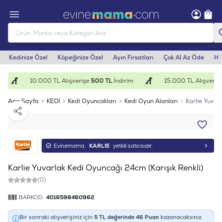
Kedinize Özel
Köpeğinize Özel
Ayın Fırsatları
Çok Al Az Öde
He
10.000 TL Alışverişe
500 TL
İndirim
15.000 TL Alışverişe
Ana Sayfa
KEDİ
Kedi Oyuncakları
Kedi Oyun Alanları
Karlie Yuvar
Paylaş
Evinemama,
KARLIE
yetkili satıcısıdır.
Karlie Yuvarlak Kedi Oyuncağı 24cm (Karışık Renkli)
(0)
BARKOD:
4016598460962
Bir sonraki alışverişiniz için
5
TL değerinde
46
Puan
kazanacaksınız.