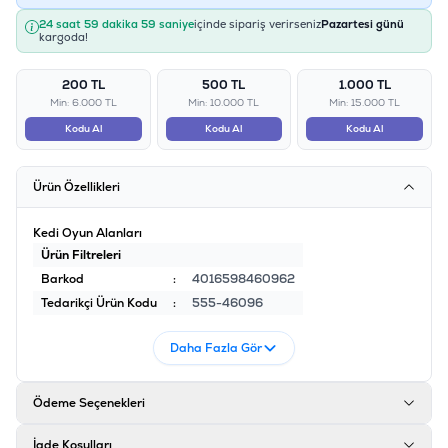
24 saat 59 dakika 59 saniye
içinde sipariş verirseniz
Pazartesi günü
kargoda!
200 TL
500 TL
1.000 TL
Min: 6.000 TL
Min: 10.000 TL
Min: 15.000 TL
Kodu Al
Kodu Al
Kodu Al
Ürün Özellikleri
Kedi Oyun Alanları
Ürün Filtreleri
Barkod
:
4016598460962
Tedarikçi Ürün Kodu
:
555-46096
Daha Fazla Gör
Ödeme Seçenekleri
İade Koşulları