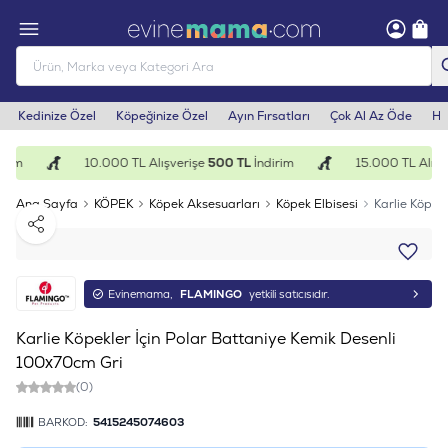
Kedinize Özel
Köpeğinize Özel
Ayın Fırsatları
Çok Al Az Öde
He
rim
10.000 TL Alışverişe
500 TL
İndirim
15.000 TL Alışve
Ana Sayfa
KÖPEK
Köpek Aksesuarları
Köpek Elbisesi
Karlie Köpek
Paylaş
Evinemama,
FLAMINGO
yetkili satıcısıdır.
Karlie Köpekler İçin Polar Battaniye Kemik Desenli
100x70cm Gri
(0)
BARKOD:
5415245074603