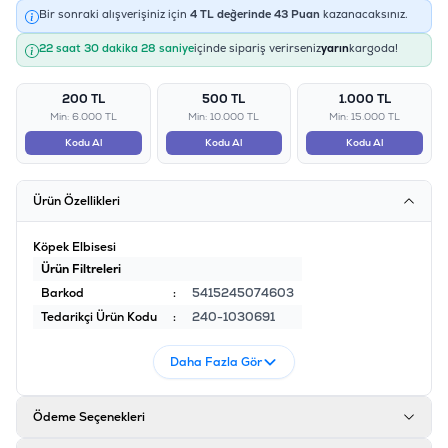
Bir sonraki alışverişiniz için
4
TL değerinde
43
Puan
kazanacaksınız.
22 saat 30 dakika 27 saniye
içinde sipariş verirseniz
yarın
kargoda!
200 TL
500 TL
1.000 TL
Min: 6.000 TL
Min: 10.000 TL
Min: 15.000 TL
Kodu Al
Kodu Al
Kodu Al
Ürün Özellikleri
Köpek Elbisesi
Ürün Filtreleri
Barkod
:
5415245074603
Tedarikçi Ürün Kodu
:
240-1030691
Daha Fazla Gör
Ödeme Seçenekleri