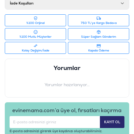
İade Koşulları
%100 Orijinal
750 TL'ye Kargo Bedava
%100 Mutlu Müşteriler
Süper Sağlam Gönderim
Kolay Değişim/İade
Kapıda Ödeme
Yorumlar
Yorumlar hazırlanıyor...
evinemama.com’a üye ol, fırsatları kaçırma
KAYIT OL
E-posta adresinizi girerek üye kaydınızı oluşturabilirsiniz.