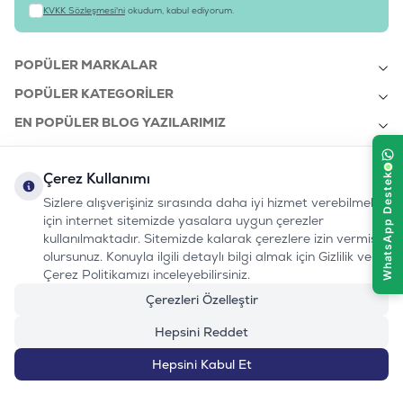
KVKK Sözleşmesi'ni
okudum, kabul ediyorum.
POPÜLER MARKALAR
POPÜLER KATEGORILER
EN POPÜLER BLOG YAZILARIMIZ
EN SON BLOG YAZILARIMIZ
Çerez Kullanımı
KURUMSAL
Sizlere alışverişiniz sırasında daha iyi hizmet verebilmek
için internet sitemizde yasalara uygun çerezler
kullanılmaktadır. Sitemizde kalarak çerezlere izin vermiş
bizi takip edin:
olursunuz. Konuyla ilgili detaylı bilgi almak için Gizlilik ve
0232 7000 212
%100 MUTLU
Instagram
Youtube
Tiktok
Facebook
Linkedin
Çerez Politikamızı inceleyebilirsiniz.
www.evinemama.com
MÜŞTERI HATTI
pati@evinemama.com
(haftaiçi 09.00-17.00)
Çerezleri Özelleştir
Hepsini Reddet
Hepsini Kabul Et