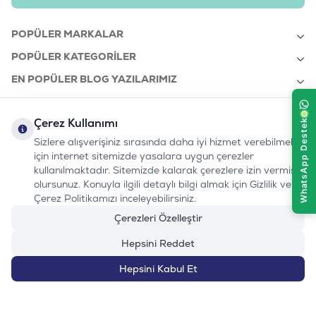
POPÜLER MARKALAR
POPÜLER KATEGORILER
EN POPÜLER BLOG YAZILARIMIZ
EN SON BLOG YAZILARIMIZ
Çerez Kullanımı
KURUMSAL
Sizlere alışverişiniz sırasında daha iyi hizmet verebilmek
için internet sitemizde yasalara uygun çerezler
kullanılmaktadır. Sitemizde kalarak çerezlere izin vermiş
bizi takip edin:
olursunuz. Konuyla ilgili detaylı bilgi almak için Gizlilik ve
0232 7000 212
%100 MUTLU
Instagram
Youtube
Tiktok
Facebook
Linkedin
Çerez Politikamızı inceleyebilirsiniz.
www.evinemama.com
MÜŞTERI HATTI
pati@evinemama.com
(haftaiçi 09.00-17.00)
Çerezleri Özelleştir
Hepsini Reddet
Hepsini Kabul Et