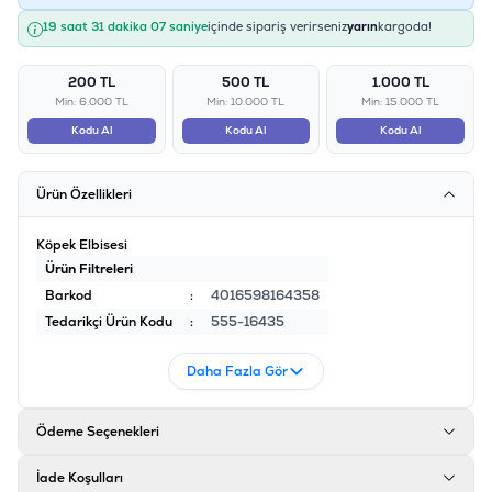
19 saat 31 dakika 07 saniye
içinde sipariş verirseniz
yarın
kargoda!
200 TL
500 TL
1.000 TL
Min: 6.000 TL
Min: 10.000 TL
Min: 15.000 TL
Kodu Al
Kodu Al
Kodu Al
Ürün Özellikleri
Köpek Elbisesi
Ürün Filtreleri
Barkod
:
4016598164358
Tedarikçi Ürün Kodu
:
555-16435
Daha Fazla Gör
Ödeme Seçenekleri
İade Koşulları