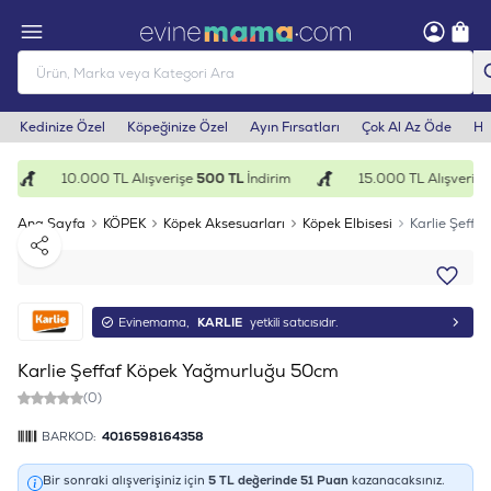
Kedinize Özel
Köpeğinize Özel
Ayın Fırsatları
Çok Al Az Öde
He
10.000 TL Alışverişe
500 TL
İndirim
15.000 TL Alışverişe
Ana Sayfa
KÖPEK
Köpek Aksesuarları
Köpek Elbisesi
Karlie Şeff
Paylaş
Evinemama,
KARLIE
yetkili satıcısıdır.
Karlie Şeffaf Köpek Yağmurluğu 50cm
(0)
BARKOD:
4016598164358
Bir sonraki alışverişiniz için
5
TL değerinde
51
Puan
kazanacaksınız.