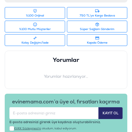
%100 Orijinal
750 TL'ye Kargo Bedava
%100 Mutlu Müşteriler
Süper Sağlam Gönderim
Kolay Değişim/İade
Kapıda Ödeme
Yorumlar
Yorumlar hazırlanıyor...
evinemama.com’a üye ol, fırsatları kaçırma
KAYIT OL
E-posta adresinizi girerek üye kaydınızı oluşturabilirsiniz.
KVKK Sözleşmesi'ni
okudum, kabul ediyorum.