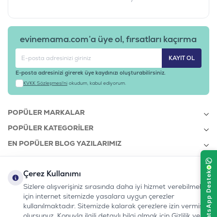
evinemama.com’a üye ol, fırsatları kaçırma
KAYIT OL
E-posta adresinizi girerek üye kaydınızı oluşturabilirsiniz.
KVKK Sözleşmesi'ni
okudum, kabul ediyorum.
POPÜLER MARKALAR
POPÜLER KATEGORILER
EN POPÜLER BLOG YAZILARIMIZ
EN SON BLOG YAZILARIMIZ
Çerez Kullanımı
KURUMSAL
Sizlere alışverişiniz sırasında daha iyi hizmet verebilmek
için internet sitemizde yasalara uygun çerezler
kullanılmaktadır. Sitemizde kalarak çerezlere izin vermiş
bizi takip edin:
olursunuz. Konuyla ilgili detaylı bilgi almak için Gizlilik ve
0232 7000 212