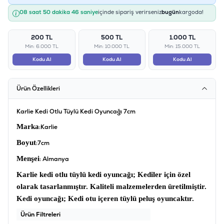
08 saat 50 dakika 45 saniye
içinde sipariş verirseniz
bugün
kargoda!
200 TL
500 TL
1.000 TL
Min: 6.000 TL
Min: 10.000 TL
Min: 15.000 TL
Kodu Al
Kodu Al
Kodu Al
Ürün Özellikleri
Karlie Kedi Otlu Tüylü Kedi Oyuncağı 7cm
Marka
:Karlie
Boyut
:7cm
Menşei
: Almanya
Karlie kedi otlu tüylü kedi oyuncağı;
Kediler için özel
olarak tasarlanmıştır. Kaliteli malzemelerden üretilmiştir.
Kedi oyuncağı;
Kedi otu içeren tüylü peluş oyuncaktır.
Ürün Filtreleri