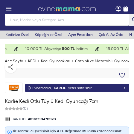
Kedinize Özel
Köpeğinize Özel
Ayın Fırsatları
Çok Al Az Öde
He
rim
10.000 TL Alışverişe
500 TL
İndirim
15.000 TL Alışve
Ana Sayfa
KEDİ
Kedi Oyuncakları
Catnipli ve Matatabili Oyuncakla
Paylaş
Evinemama,
KARLIE
yetkili satıcısıdır.
Karlie Kedi Otlu Tüylü Kedi Oyuncağı 7cm
(0)
BARKOD:
4016598470978
Bir sonraki alışverişiniz için
4
TL değerinde
39
Puan
kazanacaksınız.