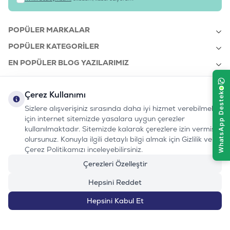
POPÜLER MARKALAR
POPÜLER KATEGORILER
EN POPÜLER BLOG YAZILARIMIZ
EN SON BLOG YAZILARIMIZ
Çerez Kullanımı
KURUMSAL
Sizlere alışverişiniz sırasında daha iyi hizmet verebilmek
için internet sitemizde yasalara uygun çerezler
kullanılmaktadır. Sitemizde kalarak çerezlere izin vermiş
bizi takip edin:
olursunuz. Konuyla ilgili detaylı bilgi almak için Gizlilik ve
0232 7000 212
%100 MUTLU
Instagram
Youtube
Tiktok
Facebook
Linkedin
Çerez Politikamızı inceleyebilirsiniz.
www.evinemama.com
MÜŞTERI HATTI
pati@evinemama.com
(haftaiçi 09.00-17.00)
Çerezleri Özelleştir
Hepsini Reddet
Hepsini Kabul Et