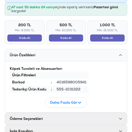
47 saat 55 dakika 23 saniye
içinde sipariş verirseniz
Pazartesi günü
kargoda!
200 TL
500 TL
1.000 TL
Min: 6.000 TL
Min: 10.000 TL
Min: 15.000 TL
Kodu Al
Kodu Al
Kodu Al
Ürün Özellikleri
Köpek Tuvaleti ve Aksesuarları
Ürün Filtreleri
Barkod
:
4016598005941
Tedarikçi Ürün Kodu
:
555-1031322
Daha Fazla Gör
Ödeme Seçenekleri
İade Koşulları