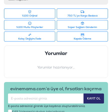
%100 Orijinal
750 TL'ye Kargo Bedava
%100 Mutlu Müşteriler
Süper Sağlam Gönderim
Kolay Değişim/İade
Kapıda Ödeme
Yorumlar
Yorumlar hazırlanıyor...
evinemama.com’a üye ol, fırsatları kaçırma
KAYIT OL
E-posta adresinizi girerek üye kaydınızı oluşturabilirsiniz.
KVKK Sözleşmesi'ni
okudum, kabul ediyorum.