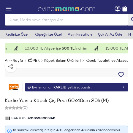
Kedinize Özel
Köpeğinize Özel
Ayın Fırsatları
Çok Al Az Öde
He
rim
10.000 TL Alışverişe
500 TL
İndirim
15.000 TL Alışve
Ana Sayfa
KÖPEK
Köpek Bakım Ürünleri
Köpek Tuvaleti ve Aksesuarl
Paylaş
Evinemama,
KARLIE
yetkili satıcısıdır.
Karlie Yavru Köpek Çiş Pedi 60x40cm 20li (M)
(0)
BARKOD:
4016598005941
Bir sonraki alışverişiniz için
4
TL değerinde
43
Puan
kazanacaksınız.