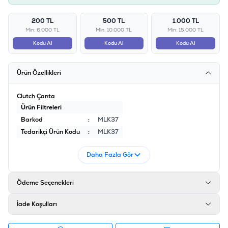
200 TL
500 TL
1.000 TL
Min: 6.000 TL
Min: 10.000 TL
Min: 15.000 TL
Kodu Al
Kodu Al
Kodu Al
Ürün Özellikleri
Clutch Çanta
Ürün Filtreleri
Barkod
:
MLK37
Tedarikçi Ürün Kodu
:
MLK37
Daha Fazla Gör
Ödeme Seçenekleri
İade Koşulları