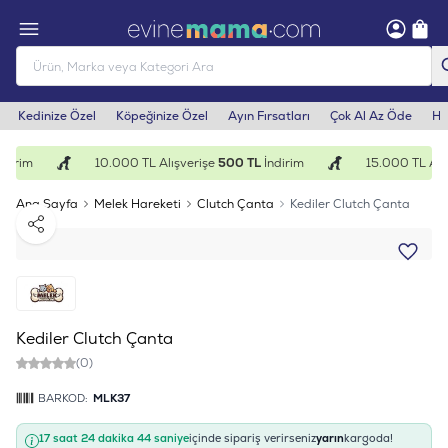
Kedinize Özel
Köpeğinize Özel
Ayın Fırsatları
Çok Al Az Öde
He
dirim
10.000 TL Alışverişe
500 TL
İndirim
15.000 TL Alış
Ana Sayfa
Melek Hareketi
Clutch Çanta
Kediler Clutch Çanta
Paylaş
Kediler Clutch Çanta
(0)
BARKOD:
MLK37
17 saat 24 dakika 44 saniye
içinde sipariş verirseniz
yarın
kargoda!