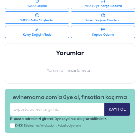
%100 Orijinal
750 TL'ye Kargo Bedava
%100 Mutlu Müşteriler
Süper Sağlam Gönderim
Kolay Değişim/İade
Kapıda Ödeme
Yorumlar
Yorumlar hazırlanıyor...
evinemama.com’a üye ol, fırsatları kaçırma
KAYIT OL
E-posta adresinizi girerek üye kaydınızı oluşturabilirsiniz.
KVKK Sözleşmesi'ni
okudum, kabul ediyorum.