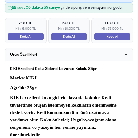
22 saat 00 dakika 55 saniye
içinde sipariş verirseniz
yarın
kargoda!
200 TL
500 TL
1.000 TL
Min: 6.000 TL
Min: 10.000 TL
Min: 15.000 TL
Kodu Al
Kodu Al
Kodu Al
Ürün Özellikleri
KIKI Excellent Koku Giderici Lavanta Kokulu 25gr
Marka
:KIKI
Ağırlık
: 25gr
KIKI excellent koku giderici lavanta kokulu;
Kedi
tuvaletinde oluşan istenmeyen kokuların önlenmesine
destek verir. Kedi kumunuzun ömrünü uzatmaya
yardımcı olur.
Koku önleyici;
Uygulayacağınız alana
serpmeniz ve yüzeyin her yerine yaymanız
önerilmektedir.