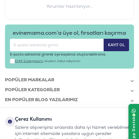
Yorumlar hazırlanıyor...
evinemama.com’a üye ol, fırsatları kaçırma
KAYIT OL
E-posta adresinizi girerek üye kaydınızı oluşturabilirsiniz.
KVKK Sözleşmesi'ni
okudum, kabul ediyorum.
POPÜLER MARKALAR
POPÜLER KATEGORILER
EN POPÜLER BLOG YAZILARIMIZ
EN SON BLOG YAZILARIMIZ
Çerez Kullanımı
KURUMSAL
Sizlere alışverişiniz sırasında daha iyi hizmet verebilmek
için internet sitemizde yasalara uygun çerezler