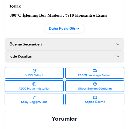
İçerik
800°C İşlenmiş Bor Madeni , %10 Konsantre Esans
Ürün Filtreleri
Daha Fazla Gör
Barkod
:
8683762340526
Tedarikçi Ürün Kodu
:
KC205B15
Ödeme Seçenekleri
İade Koşulları
%100 Orijinal
750 TL'ye Kargo Bedava
%100 Mutlu Müşteriler
Süper Sağlam Gönderim
Kolay Değişim/İade
Kapıda Ödeme
Yorumlar