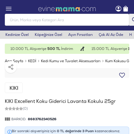
Kedinize Özel
Köpeğinize Özel
Ayın Fırsatları
Çok Al Az Öde
He
10.000 TL Alışverişe
500 TL
İndirim
15.000 TL Alışverişe
1.0
Ana Sayfa
KEDİ
Kedi Kumu ve Tuvalet Aksesuarları
Kum Kokusu Gider
Paylaş
KIKI Excellent Koku Giderici Lavanta Kokulu 25gr
(0)
BARKOD:
8683762340526
Bir sonraki alışverişiniz için
0
TL değerinde
3
Puan
kazanacaksınız.