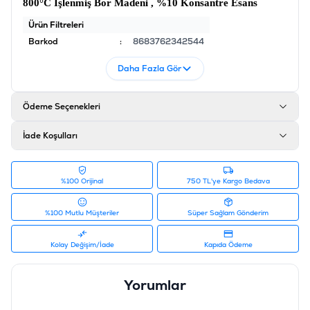
800°C İşlenmiş Bor Madeni , %10 Konsantre Esans
Ürün Filtreleri
Barkod
:
8683762342544
Tedarikçi Ürün Kodu
:
KC204B15
Daha Fazla Gör
Ödeme Seçenekleri
İade Koşulları
%100 Orijinal
750 TL'ye Kargo Bedava
%100 Mutlu Müşteriler
Süper Sağlam Gönderim
Kolay Değişim/İade
Kapıda Ödeme
Yorumlar