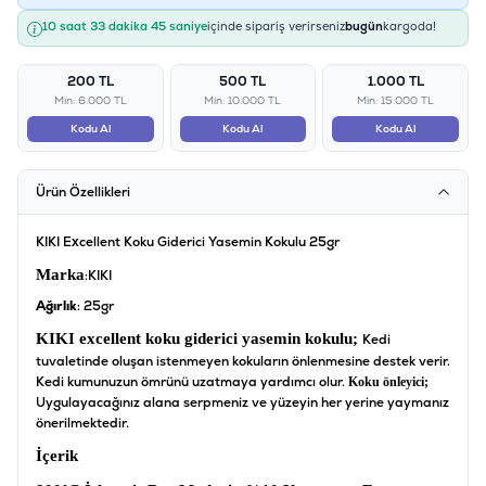
10 saat 33 dakika 45 saniye
içinde sipariş verirseniz
bugün
kargoda!
200 TL
500 TL
1.000 TL
Min: 6.000 TL
Min: 10.000 TL
Min: 15.000 TL
Kodu Al
Kodu Al
Kodu Al
Ürün Özellikleri
KIKI Excellent Koku Giderici Yasemin Kokulu 25gr
Marka
:KIKI
Ağırlık
: 25gr
KIKI excellent koku giderici yasemin kokulu;
Kedi
tuvaletinde oluşan istenmeyen kokuların önlenmesine destek verir.
Kedi kumunuzun ömrünü uzatmaya yardımcı olur.
Koku önleyici;
Uygulayacağınız alana serpmeniz ve yüzeyin her yerine yaymanız
önerilmektedir.
İçerik