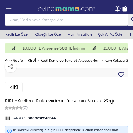
Kedinize Özel
Köpeğinize Özel
Ayın Fırsatları
Çok Al Az Öde
He
im
10.000 TL Alışverişe
500 TL
İndirim
15.000 TL Alışver
Ana Sayfa
KEDİ
Kedi Kumu ve Tuvalet Aksesuarları
Kum Kokusu Gider
Paylaş
KIKI Excellent Koku Giderici Yasemin Kokulu 25gr
(0)
BARKOD:
8683762342544
Bir sonraki alışverişiniz için
0
TL değerinde
3
Puan
kazanacaksınız.