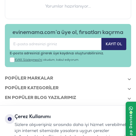
Yorumlar hazırlanıyor...
evinemama.com’a üye ol, fırsatları kaçırma
KAYIT OL
E-posta adresinizi girerek üye kaydınızı oluşturabilirsiniz.
KVKK Sözleşmesi'ni
okudum, kabul ediyorum.
POPÜLER MARKALAR
POPÜLER KATEGORILER
EN POPÜLER BLOG YAZILARIMIZ
EN SON BLOG YAZILARIMIZ
Çerez Kullanımı
KURUMSAL
Sizlere alışverişiniz sırasında daha iyi hizmet verebilmek
için internet sitemizde yasalara uygun çerezler