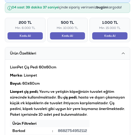
04 saat 39 dakika 37 saniye
içinde sipariş verirseniz
bugün
kargoda!
200 TL
500 TL
1.000 TL
Min: 6.000 TL
Min: 10.000 TL
Min: 15.000 TL
Kodu Al
Kodu Al
Kodu Al
Ürün Özellikleri
LionPet Çiş Pedi 60x60cm
Marka
: Lionpet
Boyut:
60x60cm
Lionpet çiş pedi;
Yavru ve yetişkin köpeğinizin tuvalet eğitim
sürecinde kullanılmaktadır. Bu
çiş pedi
; hasta ve dışarı çıkamayan
küçük ırk köpeklerin de tuvalet ihtiyacını karşılamaktadır. Çiş
pedini, köpek tuvaleti gibi uygun bir yere koymanız önerilmektedir.
Paket içerisinde 10 adet ped bulunmaktadır.
Ürün Filtreleri
Barkod
:
8682754952112