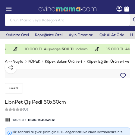
Kedinize Özel
Köpeğinize Özel
Ayın Fırsatları
Çok Al Az Öde
He
rim
10.000 TL Alışverişe
500 TL
İndirim
15.000 TL Alışve
Ana Sayfa
KÖPEK
Köpek Bakım Ürünleri
Köpek Eğitim Ürünleri ve E
Paylaş
LionPet Çiş Pedi 60x60cm
(0)
BARKOD:
8682754952112
Bir sonraki alışverişiniz için
5
TL değerinde
52
Puan
kazanacaksınız.