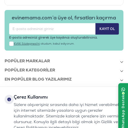
evinemama.com’a üye ol, fırsatları kaçırma
KAYIT OL
E-posta adresinizi girerek üye kaydınızı oluşturabilirsiniz.
KVKK Sözleşmesi'ni
okudum, kabul ediyorum.
POPÜLER MARKALAR
POPÜLER KATEGORILER
EN POPÜLER BLOG YAZILARIMIZ
EN SON BLOG YAZILARIMIZ
Çerez Kullanımı
KURUMSAL
Sizlere alışverişiniz sırasında daha iyi hizmet verebilmek
için internet sitemizde yasalara uygun çerezler
kullanılmaktadır. Sitemizde kalarak çerezlere izin vermiş
bizi takip edin:
olursunuz. Konuyla ilgili detaylı bilgi almak için Gizlilik ve
0232 7000 212
%100 MUTLU
Instagram
Youtube
Tiktok
Facebook
Linkedin
Çerez Politikamızı inceleyebilirsiniz.